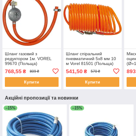
Шланг газовий з
Шланг спіральний
Мікс
редуктором 1м. VOREL
пневматичний 5х8 мм 10
оцин
99670 (Польща)
м Vorel 81501 (Польща)
(Ø=1
0909
768,55
541,50
893
₴
₴
809 ₴
570 ₴
Купити
Купити
Акційні пропозиції та новинки
–15%
–15%