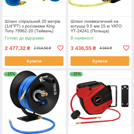
Шланг спіральний 20 метрів
Шланг пневматичний на
(1/4"PT) з роз'ємами King
котушці 9.5 мм 15 м YATO
Tony 79962-20 (Тайвань)
YT-24241 (Польща)
Готово до відправки
В наявності
2 477,32
3 436,55
₴
₴
2 914,50 ₴
4 043 ₴
Купити
Купити
–15%
–15%