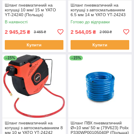
Шланг пневматичний на
Шланг пневматичний на
котушці 10 мм/ 15 м YATO
котушці з автосматыванием
YT-24240 (Польща)
6.5 мм 14 м YATO YT-24243
(Польща)
В наявності
Готово до відправки
2 945,25
2 544,05
₴
₴
3 465 ₴
2 993 ₴
Купити
Купити
–15%
–15%
Шланг пневматичний на
Шланг ПВХ пневматичний
котушці з автосматыванием 8
Ø=10 мм/ 50 м (79V623) Polix
мм 10 м YATO YT-24242
P330WP00105040P (Польща)