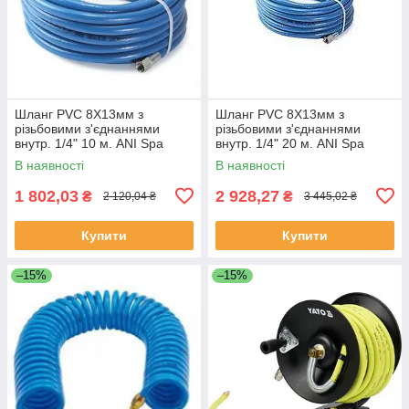
Шланг PVC 8Х13мм з
Шланг PVC 8Х13мм з
різьбовими з'єднаннями
різьбовими з'єднаннями
внутр. 1/4" 10 м. ANI Spa
внутр. 1/4" 20 м. ANI Spa
AH0379104 (Італія)
AH0379105 (Італія)
В наявності
В наявності
1 802,03
2 928,27
₴
₴
2 120,04 ₴
3 445,02 ₴
Купити
Купити
–15%
–15%