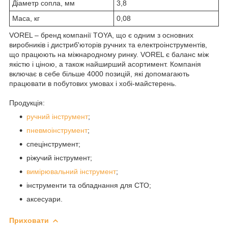
Діаметр сопла, мм
3,8
Маса, кг
0,08
VOREL – бренд компанії TOYA, що є одним з основних
виробників і дистриб'юторів ручних та електроінструментів,
що працюють на міжнародному ринку. VOREL є баланс між
якістю і ціною, а також найширший асортимент. Компанія
включає в себе більше 4000 позицій, які допомагають
працювати в побутових умовах і хобі-майстерень.
Продукція:
ручний інструмент
;
пневмоінструмент
;
спецінструмент;
ріжучий інструмент;
вимірювальний інструмент
;
інструменти та обладнання для СТО;
аксесуари.
Приховати