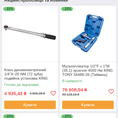
Акційні пропозиції та новинки
–15%
–15%
Мультиплікатор 1/2"F x 1"M
Ключ динамометричний
(26:1) зусилля 4500 Нм KING
1/4"4~20 NM (72 зуба)
TONY 34488-26 (Тайвань)
подвійна установка KING
В наявності
TONY 3426A-2DG (Тайвань)
Готово до відправки
76 608,94
₴
4 935,42
₴
5 806,38 ₴
90 128,16 ₴
Купити
Купити
–15%
–15%