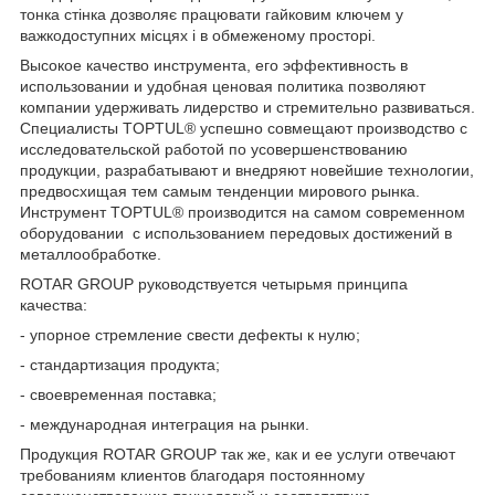
тонка стінка дозволяє працювати гайковим ключем у
важкодоступних місцях і в обмеженому просторі.
Высокое качество инструмента, его эффективность в
использовании и удобная ценовая политика позволяют
компании удерживать лидерство и стремительно развиваться.
Специалисты TOPTUL® успешно совмещают производство с
исследовательской работой по усовершенствованию
продукции, разрабатывают и внедряют новейшие технологии,
предвосхищая тем самым тенденции мирового рынка.
Инструмент TOPTUL® производится на самом современном
оборудовании с использованием передовых достижений в
металлообработке.
ROTAR GROUP руководствуется четырьмя принципа
качества:
- упорное стремление свести дефекты к нулю;
- стандартизация продукта;
- своевременная поставка;
- международная интеграция на рынки.
Продукция ROTAR GROUP так же, как и ее услуги отвечают
требованиям клиентов благодаря постоянному