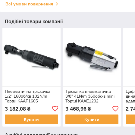
Всі умови повернення
Подібні товари компанії
Пневматична тріскачка
Тріскачка пневматична
Циф
1/2" 160об/хв 102N/m
3/8" 41N/m 360об/хв mini
дин
Toptul KAAF1605
Toptul KAAE1202
адап
(Тайвань)
(Тайвань)
3/8"
3 182,08
3 468,96
2 7
₴
₴
DTA-
Купити
Купити