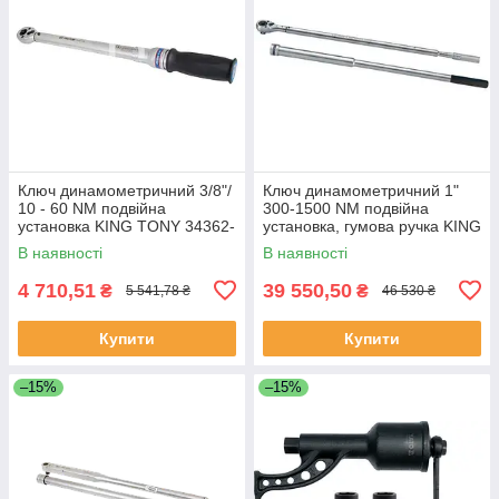
Ключ динамометричний 3/8"/
Ключ динамометричний 1"
10 - 60 NM подвійна
300-1500 NM подвійна
установка KING TONY 34362-
установка, гумова ручка KING
3DG (Тайвань)
TONY 34862-2DG (Тайвань)
В наявності
В наявності
4 710,51
39 550,50
₴
₴
5 541,78 ₴
46 530 ₴
Купити
Купити
–15%
–15%