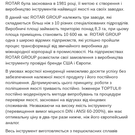
ROTAR була заснована в 1981 році, її метою є створення і
виробництво інструментів найвищої якості на своїх заводах.
В даний час ROTAR GROUP належить три заводи, які
складаються більш ніж з 10 різних спеціалізованих підрозділів.
Виробничі площі займають територію понад 8,3 га, при цьому
площа приміщень становить 10 600 кв. м. ROTAR GROUP
одна з широко відомих підприємств, які успішно пройшли
процес трансформації від звичайного виробника до
міжнародної корпорації в промисловості. На підприємствах
ROTAR GROUP розмістили свої замовлення з виробництва
інструменту провідні бренди США і Європи.
В умовах жорсткої конкуренції неможливо досягти успіху без
забезпечення належної якості продукту і його постійного
поліпшення. Дотримуючись цього принципу, роботи з
поліпшення якості тривають постійно. Інженери TOPTUL®
постійно модернізують методи випробувань та процедури
перевірки якості, засновані на відгуках від кінцевих
споживачів. Незважаючи на високу якість інструменту
(перевищення вимог міцності DIN і ANSI 60-200%), він має
оптимальну ціну в два-три рази нижче, ніж його європейський
аналог.
Весь інструмент виготовляється з першокласних сплавів