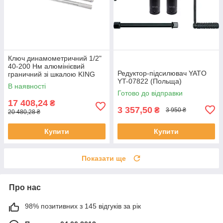
Ключ динамометричний 1/2"
40-200 Нм алюмінієвий
Редуктор-підсилювач YATO
граничний зі шкалою KING
YT-07822 (Польща)
TONY 3445G-1FB (Тайвань)
В наявності
Готово до відправки
17 408,24
₴
3 357,50
₴
3 950 ₴
20 480,28 ₴
Купити
Купити
Показати ще
Про нас
98% позитивних з 145 відгуків за рік