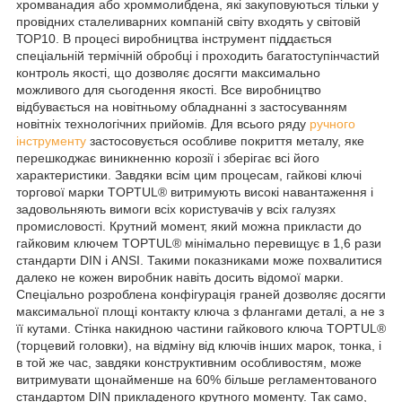
хромванадия або хроммолибдена, які закуповуються тільки у
провідних сталеливарних компаній світу входять у світовій
ТОР10. В процесі виробництва інструмент піддається
спеціальній термічній обробці і проходить багатоступінчастий
контроль якості, що дозволяє досягти максимально
можливого для сьогодення якості. Все виробництво
відбувається на новітньому обладнанні з застосуванням
новітніх технологічних прийомів. Для всього ряду
ручного
інструменту
застосовується особливе покриття металу, яке
перешкоджає виникненню корозії і зберігає всі його
характеристики. Завдяки всім цим процесам, гайкові ключі
торгової марки TOPTUL® витримують високі навантаження і
задовольняють вимоги всіх користувачів у всіх галузях
промисловості. Крутний момент, який можна прикласти до
гайковим ключем TOPTUL® мінімально перевищує в 1,6 рази
стандарти DIN і ANSI. Такими показниками може похвалитися
далеко не кожен виробник навіть досить відомої марки.
Спеціально розроблена конфігурація граней дозволяє досягти
максимальної площі контакту ключа з флангами деталі, а не з
її кутами. Стінка накидною частини гайкового ключа TOPTUL®
(торцевий головки), на відміну від ключів інших марок, тонка, і
в той же час, завдяки конструктивним особливостям, може
витримувати щонайменше на 60% більше регламентованого
стандартом DIN прикладеного крутного моменту. Так само,