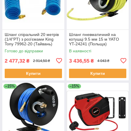
Шланг спіральний 20 метрів
Шланг пневматичний на
(1/4"PT) з роз'ємами King
котушці 9.5 мм 15 м YATO
Tony 79962-20 (Тайвань)
YT-24241 (Польща)
Готово до відправки
В наявності
2 477,32
3 436,55
₴
₴
2 914,50 ₴
4 043 ₴
Купити
Купити
–15%
–15%