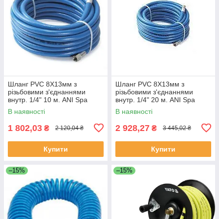
Шланг PVC 8Х13мм з
Шланг PVC 8Х13мм з
різьбовими з'єднаннями
різьбовими з'єднаннями
внутр. 1/4" 10 м. ANI Spa
внутр. 1/4" 20 м. ANI Spa
AH0379104 (Італія)
AH0379105 (Італія)
В наявності
В наявності
1 802,03
2 928,27
₴
₴
2 120,04 ₴
3 445,02 ₴
Купити
Купити
–15%
–15%