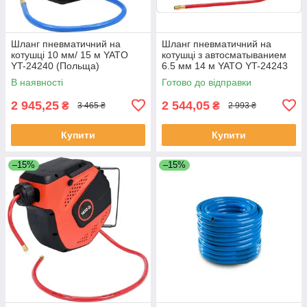
Шланг пневматичний на
Шланг пневматичний на
котушці 10 мм/ 15 м YATO
котушці з автосматыванием
YT-24240 (Польща)
6.5 мм 14 м YATO YT-24243
(Польща)
В наявності
Готово до відправки
2 945,25
2 544,05
₴
₴
3 465 ₴
2 993 ₴
Купити
Купити
–15%
–15%