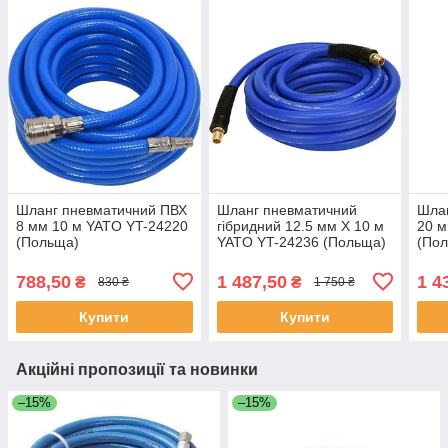
Шланг пневматичний ПВХ
Шланг пневматичний
Шла
8 мм 10 м YATO YT-24220
гібридний 12.5 мм X 10 м
20 м
(Польща)
YATO YT-24236 (Польща)
(По
788,50
1 487,50
1 4
₴
₴
830 ₴
1 750 ₴
Купити
Купити
Акційні пропозиції та новинки
–15%
–15%