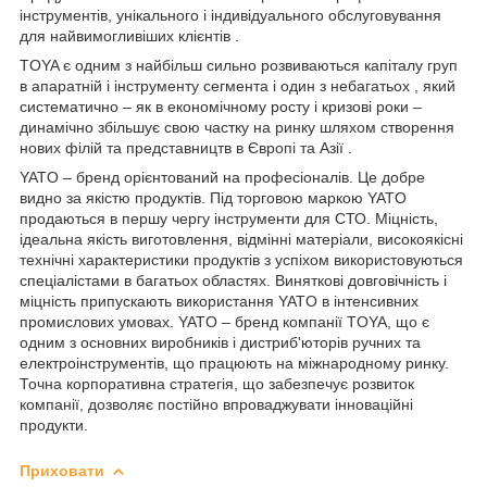
інструментів, унікального і індивідуального обслуговування
для найвимогливіших клієнтів .
TOYA є одним з найбільш сильно розвиваються капіталу груп
в апаратній і інструменту сегмента і один з небагатьох , який
систематично – як в економічному росту і кризові роки –
динамічно збільшує свою частку на ринку шляхом створення
нових філій та представництв в Європі та Азії .
YATO – бренд орієнтований на професіоналів. Це добре
видно за якістю продуктів. Під торговою маркою YATO
продаються в першу чергу інструменти для СТО. Міцність,
ідеальна якість виготовлення, відмінні матеріали, високоякісні
технічні характеристики продуктів з успіхом використовуються
спеціалістами в багатьох областях. Виняткові довговічність і
міцність припускають використання YATO в інтенсивних
промислових умовах. YATO – бренд компанії TOYA, що є
одним з основних виробників і дистриб'юторів ручних та
електроінструментів, що працюють на міжнародному ринку.
Точна корпоративна стратегія, що забезпечує розвиток
компанії, дозволяє постійно впроваджувати інноваційні
продукти.
Приховати