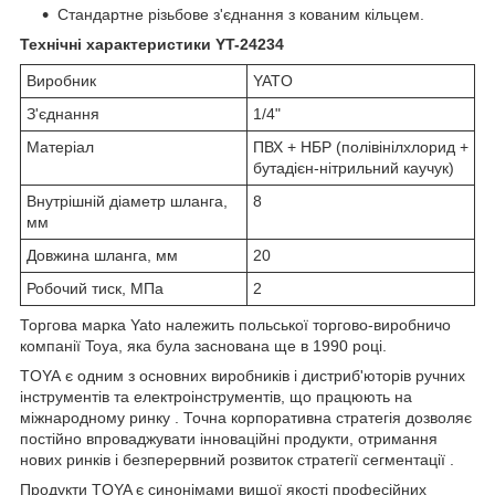
Стандартне різьбове з'єднання з кованим кільцем.
Технічні характеристики YT-24234
Виробник
YATO
З'єднання
1/4"
Матеріал
ПВХ + НБР (полівінілхлорид +
бутадієн-нітрильний каучук)
Внутрішній діаметр шланга,
8
мм
Довжина шланга, мм
20
Робочий тиск, МПа
2
Торгова марка Yato належить польської торгово-виробничо
компанії Toya, яка була заснована ще в 1990 році.
TOYA
є одним з основних виробників і дистриб'юторів ручних
інструментів та електроінструментів, що працюють на
міжнародному ринку . Точна корпоративна стратегія дозволяє
постійно впроваджувати інноваційні продукти, отримання
нових ринків і безперервний розвиток стратегії сегментації .
Продукти TOYA є синонімами вищої якості професійних