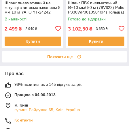
Шланг пневматичний на
Шланг ПВХ пневматичний
котушці з автосматыванием 8
Ø=10 мм/ 50 м (79V623) Polix
мм 10 м YATO YT-24242
P330WP00105040P (Польща)
(Польща)
В наявності
Готово до відправки
2 499
3 102,50
₴
₴
2 940 ₴
3 650 ₴
Купити
Купити
Показати ще
Про нас
98% позитивних з 145 відгуків за рік
Працює з 04.06.2013
м. Київ
вулиця Райдужна 65, Київ, Україна
Контакти