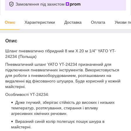
Замовлення під захистом
Опис
Характеристики
Доставка
Оплата
Умови п
Опис
Шланг пневматично гібридний 8 мм X 20 м 1/4" YATO YT-
24234 (Польща)
Пневматичний шланг YATO YT-24234 призначений для
підключення пневматичних інструментів. Використовується
для роботи з пневмооборудованием, розташованих на
видаленні від фіксованого штуцера. Буде корисний у кожній
майстерні.
Особливості YT-24234:
Дуже гнучкий, зберігає стійкість до високих і низьких
температур, розтягування, стирання і впливу
агресивних хімічних речовин.
Виразний синій колір полегшує пошук шнура в
майстерні.