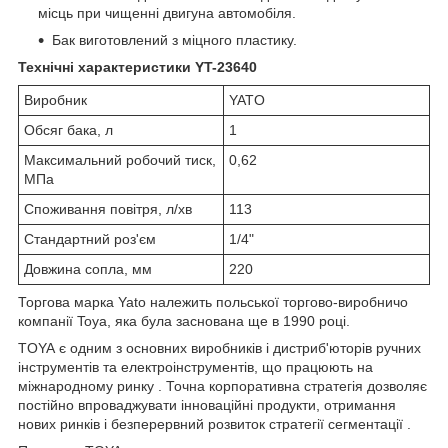
місць при чищенні двигуна автомобіля.
Бак виготовлений з міцного пластику.
Технічні характеристики YT-23640
Виробник
YATO
Обсяг бака, л
1
Максимальний робочий тиск,
0,62
МПа
Споживання повітря, л/хв
113
Стандартний роз'єм
1/4"
Довжина сопла, мм
220
Торгова марка Yato належить польської торгово-виробничо
компанії Toya, яка була заснована ще в 1990 році.
TOYA
є одним з основних виробників і дистриб'юторів ручних
інструментів та електроінструментів, що працюють на
міжнародному ринку . Точна корпоративна стратегія дозволяє
постійно впроваджувати інноваційні продукти, отримання
нових ринків і безперервний розвиток стратегії сегментації .