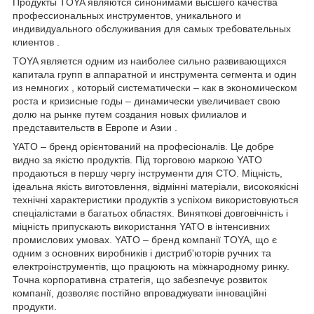
Продукты TOYA являются синонимами высшего качества
профессиональных инструментов, уникального и
индивидуального обслуживания для самых требовательных
клиентов .
TOYA является одним из наиболее сильно развивающихся
капитала групп в аппаратной и инструмента сегмента и один
из немногих , который систематически – как в экономическом
роста и кризисные годы – динамически увеличивает свою
долю на рынке путем создания новых филиалов и
представительств в Европе и Азии .
YATO – бренд орієнтований на професіоналів. Це добре
видно за якістю продуктів. Під торговою маркою YATO
продаються в першу чергу інструменти для СТО. Міцність,
ідеальна якість виготовлення, відмінні матеріали, високоякісні
технічні характеристики продуктів з успіхом використовуються
спеціалістами в багатьох областях. Виняткові довговічність і
міцність припускають використання YATO в інтенсивних
промислових умовах. YATO – бренд компанії TOYA, що є
одним з основних виробників і дистриб'юторів ручних та
електроінструментів, що працюють на міжнародному ринку.
Точна корпоративна стратегія, що забезпечує розвиток
компанії, дозволяє постійно впроваджувати інноваційні
продукти.