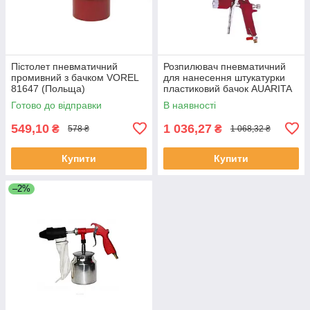
Пістолет пневматичний
Розпилювач пневматичний
промивний з бачком VOREL
для нанесення штукатурки
81647 (Польща)
пластиковий бачок AUARITA
FR-301 (Італія/Китай)
Готово до відправки
В наявності
549,10
1 036,27
₴
₴
578 ₴
1 068,32 ₴
Купити
Купити
–2%