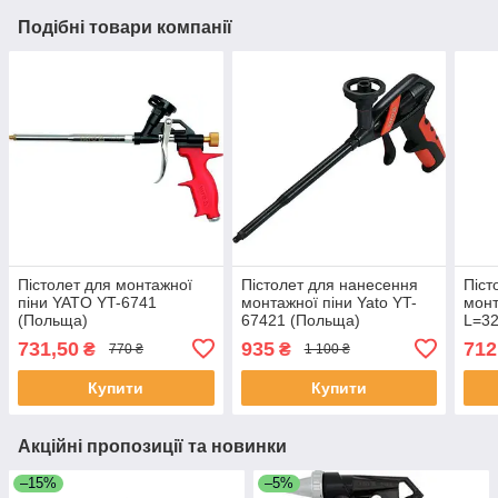
Подібні товари компанії
Пістолет для монтажної
Пістолет для нанесення
Піст
піни YATO YT-6741
монтажної піни Yato YT-
монт
(Польща)
67421 (Польща)
L=3
(алю
731,50
935
712
₴
₴
770 ₴
1 100 ₴
корп
Yato
Купити
Купити
Акційні пропозиції та новинки
–15%
–5%