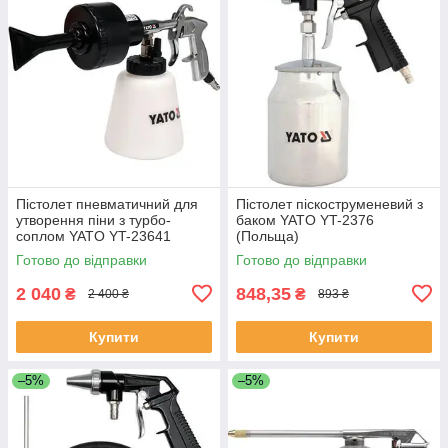
Пістолет пневматичний для
Пістолет піскоструменевий з
утворення піни з турбо-
баком YATO YT-2376
соплом YATO YT-23641
(Польща)
(Польща)
Готово до відправки
Готово до відправки
2 040
848,35
₴
₴
2 400 ₴
893 ₴
Купити
Купити
–5%
–5%