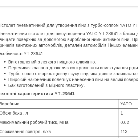
істолет пневматичний для утворення піни з турбо-соплом YATO Y
невматичний пістолет для піноутворення YATO YT-23641 з баком
чищати поверхню за допомогою виробленої ними активної піни. Пр
ричепів вантажних автомобілів, деталей автомобілів і інших елемен
собливості YT-23641
Виготовлений з легкого і міцного алюмінію.
Перемикач клапана дозволяє контролювати всмоктування рідин
Турбо-сопло створює щільну і суху піну, яка довше залишаєтьс
Широкий наконечник полегшує нанесення піни на великі поверх
Бак виготовлений з міцного пластику.
ехнічні характеристики YT-23641
Виробник
YATO
Обсяг бака , л
1
Максимальний робочий тиск, МПа
0.62
Споживання повітря, л/хв
113