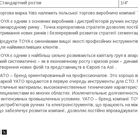
Стандартний роз'єм
1/4"
оргова марка Yato належить польської торгово-виробничо компанії 
TOYA
є одним з основних виробників і дистриб'юторів ручних інстр
іжнародному ринку . Точна корпоративна стратегія дозволяє пості
тримання нових ринків і безперервний розвиток стратегії сегментаці
родукти TOYA є синонімами вищої якості професійних інструментів,
ля найвимогливіших клієнтів .
OYA є одним з найбільш сильно розвиваються капіталу груп в апарат
кий систематично – як в економічному росту і кризові роки – динам
творення нових філій та представництв в Європі та Азії .
ATO – бренд ориентированный на профессионалов. Это хорошо ви
аркой YATO продаются в первую очередь инструменты для СТО. П
тличные материалы, высококачественные технические характерист
пециалистами во многих областях. Исключительные долговечност
 интенсивных промышленных условиях. YATO – бренд компанії TOYA
истриб'юторів ручних та електроінструментів, що працюють на між
о забезпечує розвиток компанії, дозволяє постійно впроваджувати 