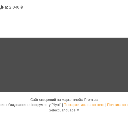
іна:
2 040 ₴
Сайт створений на маркетплейсі
Prom.ua
Інтернет магазин обладнання та інструменту "Чупі" |
Поскаржитися на контент
|
Політика кон
Select Language
▼