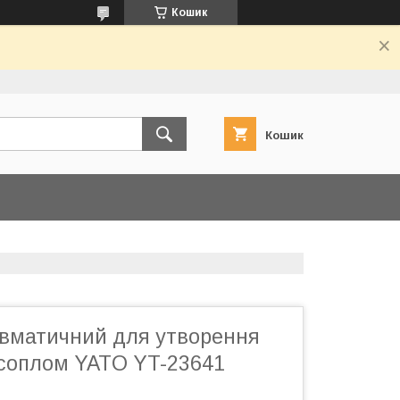
Кошик
Кошик
евматичний для утворення
-соплом YATO YT-23641