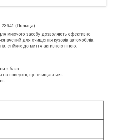
T-23641 (Польща)
 для миючого засобу дозволяють ефективно
изначений для очищення кузовів автомобілів,
тів, стійких до миття активною піною.
и з бака.
я на поверхні, що очищається.
ні.