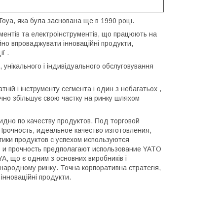
Toya, яка була заснована ще в 1990 році.
ументів та електроінструментів, що працюють на
йно впроваджувати інноваційні продукти,
ї .
 унікального і індивідуального обслуговування
ній і інструменту сегмента і один з небагатьох ,
ічно збільшує свою частку на ринку шляхом
дно по качеству продуктов. Под торговой
рочность, идеальное качество изготовления,
ики продуктов с успехом используются
ь и прочность предполагают использование YATO
, що є одним з основних виробників і
народному ринку. Точна корпоративна стратегія,
інноваційні продукти.