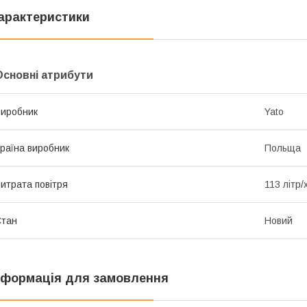
арактеристики
Основні атрибути
иробник
Yato
раїна виробник
Польща
итрата повітря
113 літр/
Стан
Новий
нформація для замовлення