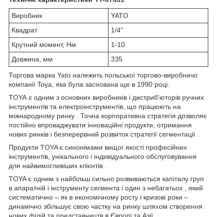
Виробник
YATO
Квадрат
1/4"
Крутний момент, Нм
1-10
Довжина, мм
335
Торгова марка Yato належить польської торгово-виробничо
компанії Toya, яка була заснована ще в 1990 році.
TOYA
є одним з основних виробників і дистриб'юторів ручних
інструментів та електроінструментів, що працюють на
міжнародному ринку . Точна корпоративна стратегія дозволяє
постійно впроваджувати інноваційні продукти, отримання
нових ринків і безперервний розвиток стратегії сегментації .
Продукти TOYA є синонімами вищої якості професійних
інструментів, унікального і індивідуального обслуговування
для найвимогливіших клієнтів .
TOYA є одним з найбільш сильно розвиваються капіталу груп
в апаратній і інструменту сегмента і один з небагатьох , який
систематично – як в економічному росту і кризові роки –
динамічно збільшує свою частку на ринку шляхом створення
нових філій та представництв в Європі та Азії .