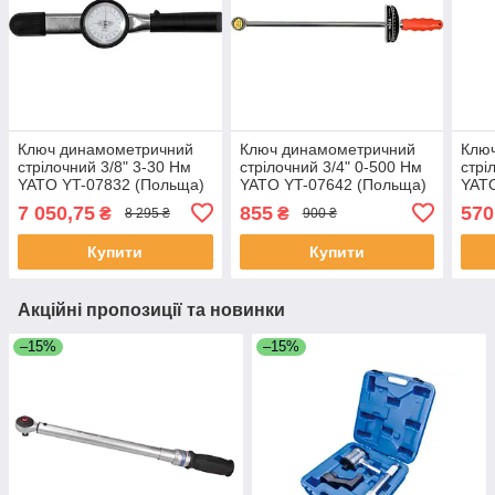
Ключ динамометричний
Ключ динамометричний
Клю
стрілочний 3/8" 3-30 Нм
стрілочний 3/4" 0-500 Нм
стрі
YATO YT-07832 (Польща)
YATO YT-07642 (Польща)
YATO
7 050,75
855
570
₴
₴
8 295 ₴
900 ₴
Купити
Купити
Акційні пропозиції та новинки
–15%
–15%