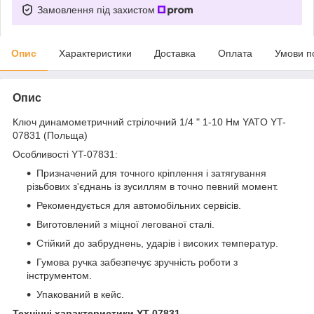
Замовлення під захистом
Опис
Характеристики
Доставка
Оплата
Умови п
Опис
Ключ динамометричний стрілочний 1/4 " 1-10 Нм YATO YT-
07831 (Польща)
Особливості YT-07831:
Призначений для точного кріплення і затягування
різьбових з'єднань із зусиллям в точно певний момент.
Рекомендується для автомобільних сервісів.
Виготовлений з міцної легованої сталі.
Стійкий до забруднень, ударів і високих температур.
Гумова ручка забезпечує зручність роботи з
інструментом.
Упакований в кейс.
Технічні характеристики YT-07831