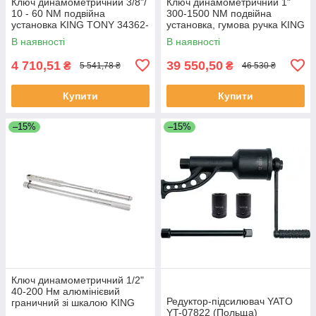
Ключ динамометричний 3/8"/
Ключ динамометричний 1"
10 - 60 NM подвійна
300-1500 NM подвійна
установка KING TONY 34362-
установка, гумова ручка KING
3DG (Тайвань)
TONY 34862-2DG (Тайвань)
В наявності
В наявності
4 710,51
39 550,50
₴
₴
5 541,78 ₴
46 530 ₴
Купити
Купити
–15%
–15%
Ключ динамометричний 1/2"
40-200 Нм алюмінієвий
Редуктор-підсилювач YATO
граничний зі шкалою KING
YT-07822 (Польща)
TONY 3445G-1FB (Тайвань)