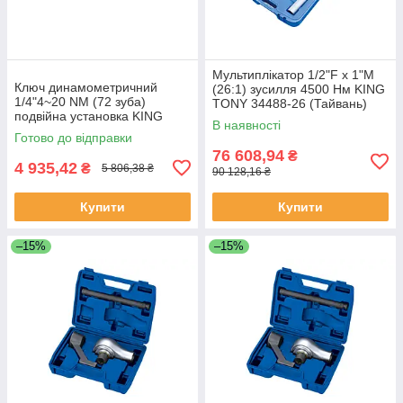
Мультиплікатор 1/2"F x 1"M
Ключ динамометричний
(26:1) зусилля 4500 Нм KING
1/4"4~20 NM (72 зуба)
TONY 34488-26 (Тайвань)
подвійна установка KING
В наявності
TONY 3426A-2DG (Тайвань)
Готово до відправки
76 608,94
₴
4 935,42
₴
5 806,38 ₴
90 128,16 ₴
Купити
Купити
–15%
–15%