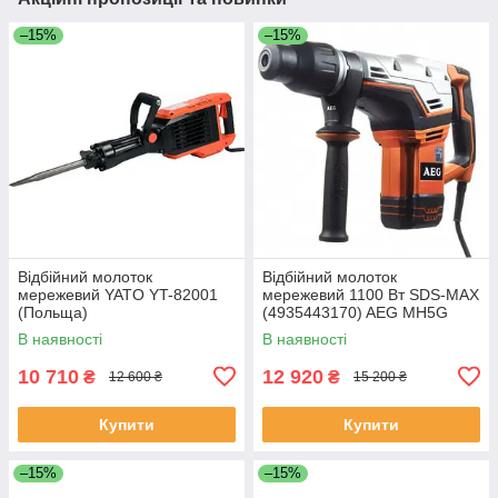
–15%
–15%
Відбійний молоток
Відбійний молоток
мережевий YATO YT-82001
мережевий 1100 Вт SDS-MAX
(Польща)
(4935443170) AEG MH5G
(Німеччина)
В наявності
В наявності
10 710
12 920
₴
₴
12 600 ₴
15 200 ₴
Купити
Купити
–15%
–15%