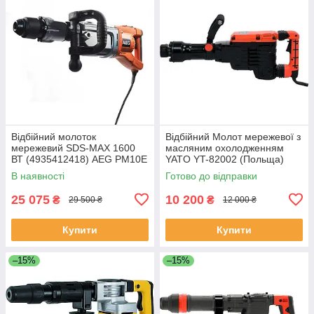
Відбійний молоток
Відбійний Молот мережевої з
мережевий SDS-MAX 1600
масляним охолодженням
ВТ (4935412418) AEG PM10E
YATO YT-82002 (Польща)
(Німеччина)
В наявності
Готово до відправки
25 075
10 200
₴
₴
29 500 ₴
12 000 ₴
Купити
Купити
–15%
–15%