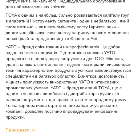
інструментів, унікального і індивідуального обслуговування
для найвимогливіших клієнтів .
TOYA є одним з найбільш сильно розвиваються капіталу груп
в апаратній і інструменту сегмента і один з небагатьох , який
систематично – як в економічному росту і кризові роки –
динамічно збільшує свою частку на ринку шляхом створення
нових філій та представництв в Європі та Азії .
YATO – бренд орієнтований на професіоналів. Це добре
видно за якістю продуктів. Під торговою маркою YATO
продаються в першу чергу інструменти для СТО. Міцність,
ідеальна якість виготовлення, відмінні матеріали, високоякісні
технічні характеристики продуктів з успіхом використовуються
спеціалістами в багатьох областях. Виняткові довговічність і
міцність припускають використання YATO в інтенсивних
промислових умовах. YATO – бренд компанії TOYA, що є
одним з основних виробників і дистриб'юторів ручних та
електроінструментів, що працюють на міжнародному ринку.
Точна корпоративна стратегія, що забезпечує розвиток
компанії, дозволяє постійно впроваджувати інноваційні
продукти.
Приховати