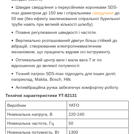
Швидке свердління з перкусійними коронками SDS-
max діаметром до 150 мм і спіральними
свердлами
до
50 мм (без ефекту заклинювання спіральної бурильної
труби навіть при великій кількості шлюбу).
Плавне регулювання швидкості і частоти.
Вертикально розташований двигун більш стійкий до
вібрацій, створюваним електропневматичним
механізмом, що працюють вздовж осі інструменту.
Оптимальний центр ваги і мала вага 7 кг по
відношенню до великої потужності.
Точний патрон SDS-max підходить для інших доліт,
наприклад, Makita, Bosch, Hilti.
Антивібраційна ручка забезпечує комфортну роботу.
Технічні характеристики YT-82131
Виробник
YATO
Номінальна напруга, В
220-240
Номінальна частота, Гц
50
Номінальна потужність, Вт
1300