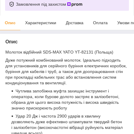
Замовлення під захистом
Опис
Характеристики
Доставка
Оплата
Умови п
Опис
Молоток відбійний SDS-MAX YATO YT-82131 (Польща)
Дуже потужний комбінований молоток. Ідеально підходить
для установників для серійного буріння електричних коробок,
буріння для кабелів і труб, а також для доопрацювання стін
при прокладці кабельних трас або встановлення систем
кондиціонування та вентиляції.
Чутлива запобіжна муфта захищає інструмент і
оператора, коли бурове долото застряє в залізобетоні,
обрана для цього висока потужність і висока швидкість
значно прискорюють роботу
Удар 20 Дж і частота 2900 ударів в хвилину
дозволяють дуже ефективно штампувати твердий бетон
і залізобетон (високочастотні вібрації руйнують матеріал
швидше всього)