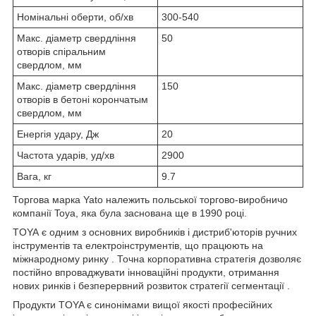
Номінальні оберти, об/хв
300-540
Макс. діаметр свердління
50
отворів спіральним
свердлом, мм
Макс. діаметр свердління
150
отворів в бетоні корончатым
свердлом, мм
Енергія удару, Дж
20
Частота ударів, уд/хв
2900
Вага, кг
9.7
Торгова марка Yato належить польської торгово-виробничо
компанії Toya, яка була заснована ще в 1990 році.
TOYA
є одним з основних виробників і дистриб'юторів ручних
інструментів та електроінструментів, що працюють на
міжнародному ринку . Точна корпоративна стратегія дозволяє
постійно впроваджувати інноваційні продукти, отримання
нових ринків і безперервний розвиток стратегії сегментації .
Продукти TOYA є синонімами вищої якості професійних