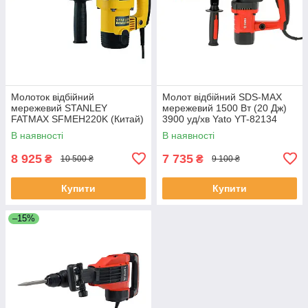
Молоток відбійний
Молот відбійний SDS-MAX
мережевий STANLEY
мережевий 1500 Вт (20 Дж)
FATMAX SFMEH220K (Китай)
3900 уд/хв Yato YT-82134
В наявності
В наявності
8 925
7 735
₴
₴
10 500 ₴
9 100 ₴
Купити
Купити
–15%