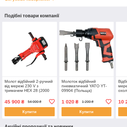
Подібні товари компанії
Молот відбійний 2-ручний
Молоток відбійний
Відб
від мережі 230 V з
пневматичний YATO YT-
мере
тримачем HEX 28 (2000
09904 (Польща)
охо
Вт) F= 98 Дж Yato YT-
8200
82005
45 900
1 020
10 
₴
₴
54 000 ₴
1 200 ₴
Купити
Купити
Акційні пропозиції та новинки