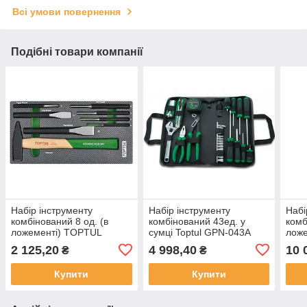
Всі умови повернення
Подібні товари компанії
Набір інструменту
Набір інструменту
Набі
комбінований 8 од. (в
комбінований 43ед. у
комб
ложементі) TOPTUL
сумці Toptul GPN-043A
лож
GEA0811 (Тайвань)
(Тайвань)
GED1
2 125,20
4 998,40
10 
₴
₴
Купити
Купити