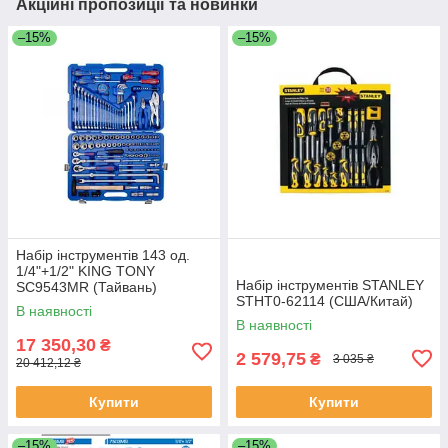
Акційні пропозиції та новинки
–15%
–15%
Набір інструментів 143 од.
1/4"+1/2" KING TONY
Набір інструментів STANLEY
SC9543MR (Тайвань)
STHT0-62114 (США/Китай)
В наявності
В наявності
17 350,30
₴
2 579,75
₴
3 035 ₴
20 412,12 ₴
Купити
Купити
–15%
–15%