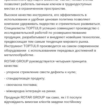
позволяет работать гаечным ключом в труднодоступных
местах и в ограниченном пространстве.
Высокое качество инструмента, его эффективность в
использовании и удобная ценовая политика позволяют
компании удерживать лидерство и стремительно развиваться.
Специалисты TOPTUL® успешно совмещают производство с
исследовательской работой по усовершенствованию
продукции, разрабатывают и внедряют новейшие технологии,
предвосхищая тем самым тенденции мирового рынка.
Инструмент TOPTUL® производится на самом современном
оборудовании с использованием передовых достижений в
металлообработке.
ROTAR GROUP руководствуется четырьмя принципа
качества:
- упорное стремление свести дефекты к нулю;
- стандартизація продукту;
- своєчасна поставка;
- міжнародна інтеграція на ринки.
Продукція ROTAR GROUP так само, як і її послуги
відповідають вимогам клієнтів завдяки постійному