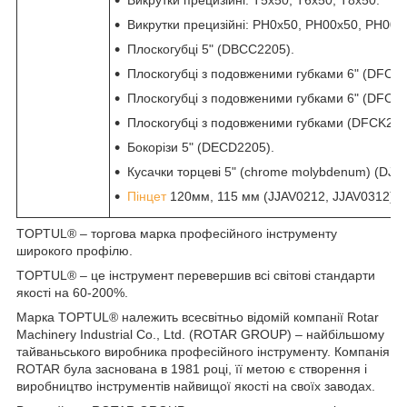
Викрутки прецизійні: PH0x50, PH00x50, PH000
Плоскогубці 5" (DBCC2205).
Плоскогубці з подовженими губками 6" (DFCJ2
Плоскогубці з подовженими губками 6" (DFCJ2
Плоскогубці з подовженими губками (DFCK220
Бокорізи 5" (DECD2205).
Кусачки торцеві 5" (chrome molybdenum) (DJC
Пінцет
120мм, 115 мм (JJAV0212, JJAV0312).
TOPTUL® – торгова марка професійного інструменту
широкого профілю.
TOPTUL® – це інструмент перевершив всі світові стандарти
якості на 60-200%.
Марка TOPTUL® належить всесвітньо відомій компанії Rotar
Machinery Industrial Co., Ltd. (ROTAR GROUP) – найбільшому
тайваньського виробника професійного інструменту. Компанія
ROTAR була заснована в 1981 році, її метою є створення і
виробництво інструментів найвищої якості на своїх заводах.