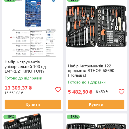
Набір інструментів
Набір інструментів 122
універсальний 103 од.
предмета STHOR 58690
1/4"+1/2" KING TONY
(Польща)
7503MR (Тайвань)
Готово до відправки
Готово до відправки
13 309,37
₴
5 482,50
₴
6 450 ₴
15 658,08 ₴
Купити
Купити
–15%
–15%