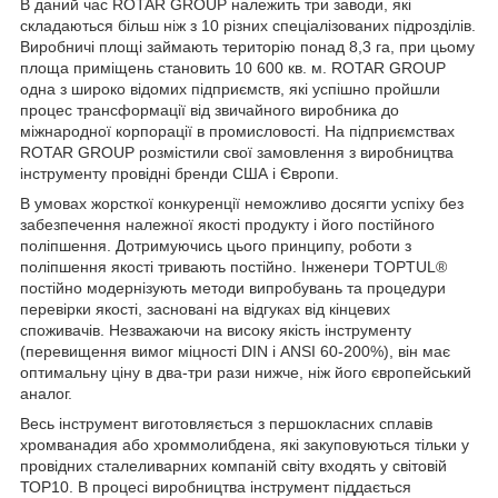
В даний час ROTAR GROUP належить три заводи, які
складаються більш ніж з 10 різних спеціалізованих підрозділів.
Виробничі площі займають територію понад 8,3 га, при цьому
площа приміщень становить 10 600 кв. м. ROTAR GROUP
одна з широко відомих підприємств, які успішно пройшли
процес трансформації від звичайного виробника до
міжнародної корпорації в промисловості. На підприємствах
ROTAR GROUP розмістили свої замовлення з виробництва
інструменту провідні бренди США і Європи.
В умовах жорсткої конкуренції неможливо досягти успіху без
забезпечення належної якості продукту і його постійного
поліпшення. Дотримуючись цього принципу, роботи з
поліпшення якості тривають постійно. Інженери TOPTUL®
постійно модернізують методи випробувань та процедури
перевірки якості, засновані на відгуках від кінцевих
споживачів. Незважаючи на високу якість інструменту
(перевищення вимог міцності DIN і ANSI 60-200%), він має
оптимальну ціну в два-три рази нижче, ніж його європейський
аналог.
Весь інструмент виготовляється з першокласних сплавів
хромванадия або хроммолибдена, які закуповуються тільки у
провідних сталеливарних компаній світу входять у світовій
ТОР10. В процесі виробництва інструмент піддається