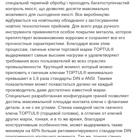
спеціальній термічній обробці і проходить багатоступінчастий
контроль якості, що дозволяє досягти максимально
можливого для сьогодення якості. Все виробництво
відбувається на новітньому обладнанні з застосуванням
новітніх технологічних прийомів. Для всего ряда ручного
инструмента применяется особое покрытие металла, которое
препятствует возникновению коррозии и сохраняет все его
прочностные характеристики. Благодаря всем этим
процессам, гаечные ключи торговой марки TOPTUL®
выдерживают самые высокие нагрузки и удовлетворяют
требования всех пользователей во всех отраслях
промышленности. Крутящий момент, который можно
приложить к гаечным ключам TOPTUL® минимально
превышает в 1,6 раза стандарты DIN и ANSI. Такими
показателями может похвастаться далеко не каждый
производитель даже достаточно известной марки.
Специально разработанная конфигурация граней позволяет
достичь максимальной площади контакта ключа с флангами
детали, а не с ее углами. Стенка накидной части гаечного
ключа TOPTUL® (торцевой головки), в отличие от ключей
других марок, тонкая, и в то же время, благодаря
конструктивным особенностям, может выдерживать также
минимум на 60% больше регламентируемого стандартом DIN
приложенного крутящего момента. Так же, тонкая стенка