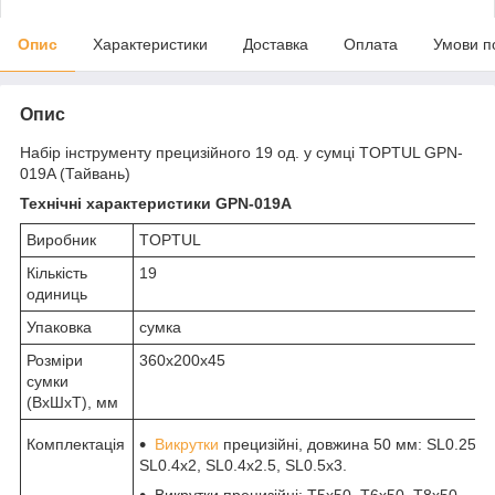
Опис
Характеристики
Доставка
Оплата
Умови п
Опис
Набір інструменту прецизійного 19 од. у сумці TOPTUL GPN-
019A (Тайвань)
Технічні характеристики GPN-019A
Виробник
TOPTUL
Кількість
19
одиниць
Упаковка
сумка
Розміри
360х200х45
сумки
(ВхШхТ), мм
Комплектація
Викрутки
прецизійні, довжина 50 мм: SL0.25x1.
SL0.4x2, SL0.4x2.5, SL0.5x3.
Викрутки прецизійні: T5x50, T6x50, T8x50.