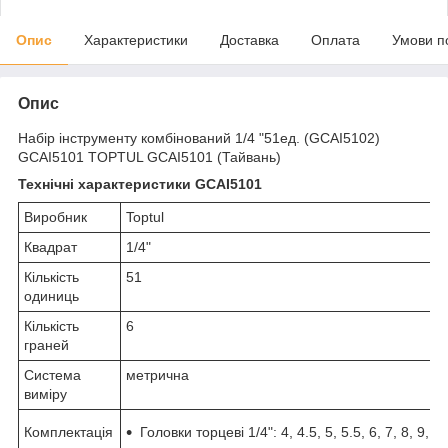
Опис
Характеристики
Доставка
Оплата
Умови п
Опис
Набір інструменту комбінований 1/4 "51ед. (GCAI5102)
GCAI5101 TOPTUL GCAI5101 (Тайвань)
Технічні характеристики GCAI5101
Виробник
Toptul
Квадрат
1/4"
Кількість
51
одиниць
Кількість
6
граней
Система
метрична
виміру
Комплектація
Головки торцеві 1/4": 4, 4.5, 5, 5.5, 6, 7, 8, 9, 10