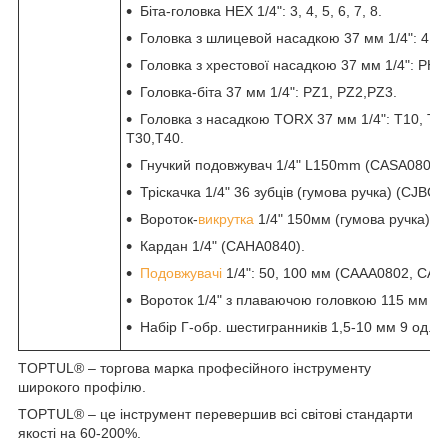
Біта-головка HEX 1/4": 3, 4, 5, 6, 7, 8.
Головка з шлицевой насадкою 37 мм 1/4": 4, 5.
Головка з хрестової насадкою 37 мм 1/4": PH1
Головка-біта 37 мм 1/4": PZ1, PZ2,PZ3.
Головка з насадкою TORX 37 мм 1/4": T10, T15
T30,T40.
Гнучкий подовжувач 1/4" L150mm (CASA0806).
Тріскачка 1/4" 36 зубців (гумова ручка) (CJBG0
Вороток-
викрутка
1/4" 150мм (гумова ручка) (
Кардан 1/4" (CAHA0840).
Подовжувачі
1/4": 50, 100 мм (CAAA0802, CAA
Вороток 1/4" з плаваючою головкою 115 мм (
Набір Г-обр. шестигранників 1,5-10 мм 9 од. 
TOPTUL® – торгова марка професійного інструменту
широкого профілю.
TOPTUL® – це інструмент перевершив всі світові стандарти
якості на 60-200%.