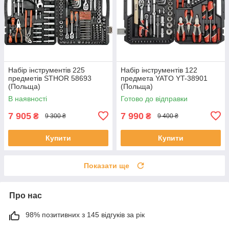
Набір інструментів 225
Набір інструментів 122
предметів STHOR 58693
предмета YATO YT-38901
(Польща)
(Польща)
В наявності
Готово до відправки
7 905
7 990
₴
₴
9 300 ₴
9 400 ₴
Купити
Купити
Показати ще
Про нас
98% позитивних з 145 відгуків за рік