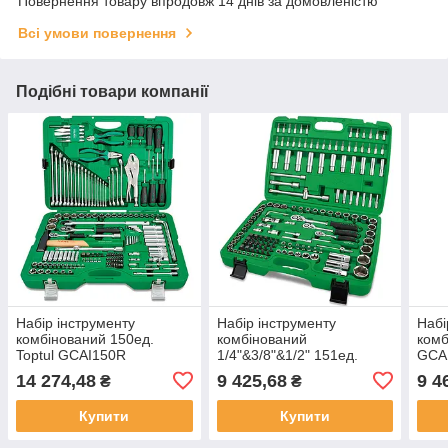
Повернення товару впродовж 14 днів за домовленістю
Всі умови повернення
Подібні товари компанії
Набір інструменту
Набір інструменту
Набі
комбінований 150ед.
комбінований
комб
Toptul GCAI150R
1/4"&3/8"&1/2" 151ед.
GCAI
(Тайвань)
Toptul GCAI151R
14 274,48
9 425,68
9 4
₴
₴
(Тайвань)
Купити
Купити