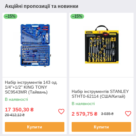
Акційні пропозиції та новинки
–15%
–15%
Набір інструментів 143 од.
1/4"+1/2" KING TONY
Набір інструментів STANLEY
SC9543MR (Тайвань)
STHT0-62114 (США/Китай)
В наявності
В наявності
17 350,30
₴
2 579,75
₴
3 035 ₴
20 412,12 ₴
Купити
Купити