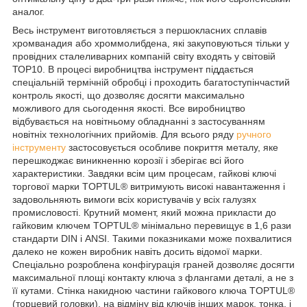
аналог.
Весь інструмент виготовляється з першокласних сплавів
хромванадия або хроммолибдена, які закуповуються тільки у
провідних сталеливарних компаній світу входять у світовій
ТОР10. В процесі виробництва інструмент піддається
спеціальній термічній обробці і проходить багатоступінчастий
контроль якості, що дозволяє досягти максимально
можливого для сьогодення якості. Все виробництво
відбувається на новітньому обладнанні з застосуванням
новітніх технологічних прийомів. Для всього ряду
ручного
інструменту
застосовується особливе покриття металу, яке
перешкоджає виникненню корозії і зберігає всі його
характеристики. Завдяки всім цим процесам, гайкові ключі
торгової марки TOPTUL® витримують високі навантаження і
задовольняють вимоги всіх користувачів у всіх галузях
промисловості. Крутний момент, який можна прикласти до
гайковим ключем TOPTUL® мінімально перевищує в 1,6 рази
стандарти DIN і ANSI. Такими показниками може похвалитися
далеко не кожен виробник навіть досить відомої марки.
Спеціально розроблена конфігурація граней дозволяє досягти
максимальної площі контакту ключа з флангами деталі, а не з
її кутами. Стінка накидною частини гайкового ключа TOPTUL®
(торцевий головки), на відміну від ключів інших марок, тонка, і