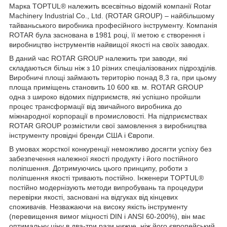
Марка TOPTUL® належить всесвітньо відомій компанії Rotar
Machinery Industrial Co., Ltd. (ROTAR GROUP) – найбільшому
тайваньського виробника професійного інструменту. Компанія
ROTAR була заснована в 1981 році, її метою є створення і
виробництво інструментів найвищої якості на своїх заводах.
В даний час ROTAR GROUP належить три заводи, які
складаються більш ніж з 10 різних спеціалізованих підрозділів.
Виробничі площі займають територію понад 8,3 га, при цьому
площа приміщень становить 10 600 кв. м. ROTAR GROUP
одна з широко відомих підприємств, які успішно пройшли
процес трансформації від звичайного виробника до
міжнародної корпорації в промисловості. На підприємствах
ROTAR GROUP розмістили свої замовлення з виробництва
інструменту провідні бренди США і Європи.
В умовах жорсткої конкуренції неможливо досягти успіху без
забезпечення належної якості продукту і його постійного
поліпшення. Дотримуючись цього принципу, роботи з
поліпшення якості тривають постійно. Інженери TOPTUL®
постійно модернізують методи випробувань та процедури
перевірки якості, засновані на відгуках від кінцевих
споживачів. Незважаючи на високу якість інструменту
(перевищення вимог міцності DIN і ANSI 60-200%), він має
оптимальну ціну в два-три рази нижче, ніж його європейський