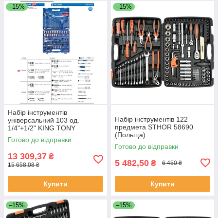
–15%
–15%
Набір інструментів
Набір інструментів 122
універсальний 103 од.
предмета STHOR 58690
1/4"+1/2" KING TONY
(Польща)
7503MR (Тайвань)
Готово до відправки
Готово до відправки
13 309,37
₴
5 482,50
₴
6 450 ₴
15 658,08 ₴
Купити
Купити
–15%
–15%