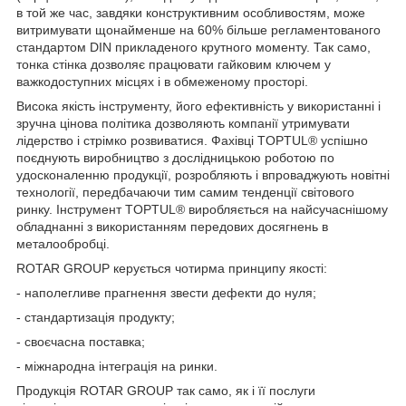
в той же час, завдяки конструктивним особливостям, може
витримувати щонайменше на 60% більше регламентованого
стандартом DIN прикладеного крутного моменту. Так само,
тонка стінка дозволяє працювати гайковим ключем у
важкодоступних місцях і в обмеженому просторі.
Висока якість інструменту, його ефективність у використанні і
зручна цінова політика дозволяють компанії утримувати
лідерство і стрімко розвиватися. Фахівці TOPTUL® успішно
поєднують виробництво з дослідницькою роботою по
удосконаленню продукції, розробляють і впроваджують новітні
технології, передбачаючи тим самим тенденції світового
ринку. Інструмент TOPTUL® виробляється на найсучаснішому
обладнанні з використанням передових досягнень в
металообробці.
ROTAR GROUP керується чотирма принципу якості:
- наполегливе прагнення звести дефекти до нуля;
- стандартизація продукту;
- своєчасна поставка;
- міжнародна інтеграція на ринки.
Продукція ROTAR GROUP так само, як і її послуги