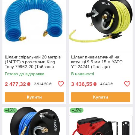
Шланг спіральний 20 метрів
Шланг пневматичний на
(1/4"PT) з роз'ємами King
котушці 9.5 мм 15 м YATO
Tony 79962-20 (Тайвань)
YT-24241 (Польща)
Готово до відправки
В наявності
2 477,32
3 436,55
₴
₴
2 914,50 ₴
4 043 ₴
Купити
Купити
–15%
–15%