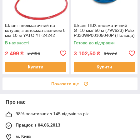
Шланг пневматичний на
Шланг ПВХ пневматичний
котушці з автосматыванием 8
Ø=10 мм/ 50 м (79V623) Polix
мм 10 м YATO YT-24242
P330WP00105040P (Польща)
(Польща)
В наявності
Готово до відправки
2 499
3 102,50
₴
₴
2 940 ₴
3 650 ₴
Купити
Купити
Показати ще
Про нас
98% позитивних з 145 відгуків за рік
Працює з 04.06.2013
м. Київ