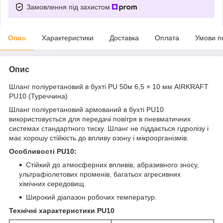
Замовлення під захистом
Опис
Характеристики
Доставка
Оплата
Умови п
Опис
Шланг поліуретановий в бухті PU 50м 6,5 × 10 мм AIRKRAFT
PU10 (Туреччина)
Шланг поліуретановий армований в бухті PU10
використовується для передачі повітря в пневматичних
системах стандартного тиску. Шланг не піддається гідролізу і
має хорошу стійкість до впливу озону і мікроорганізмів.
Особливості PU10:
Стійкий до атмосферних впливів, абразивного зносу,
ультрафіолетових променів, багатьох агресивних
хімічних середовищ.
Широкий діапазон робочих температур.
Технічні характеристики PU10