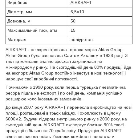
Виробник
AIRKRAFT
Діаметр, мм
6,5×10
Довжина, м
50
Максимальний тиск, атм
15
Матеріал
поліуретан
AIRKRAFT - це зареєстрована торгова марка Aktas Group.
Aktas Group була заснована Саитом Акташем в 1938 році. З
тих пір компанія значно зросла і закріпилася на
міжнародному ринку. На сьогоднішній день 80% продукції йде
на експорт. Aktas Group постійно інвестує в нові технології і
нарощує свої виробничі потужності.
Починаючи з 1990 року, коли перша турецька пневматична
ресора пішла на експорт, і по сей день, компанія успішно
розширює коло іноземних замовників.
До кінця 2007 року AIRKRAFT перенесла виробництво на нові
площі, розташовані в трьох місцях, і охоплюють в цілому
6000м2. Будучи лідером внутрішнього ринку з 2000 року, на
сьогоднішній день AIRKRAFT експортує близько 90% своєї
продукції в більш ніж 70 країн світу. Продукцію AIRKRAFT
відрізняє висока якість, безпеку, комфорт і простота у