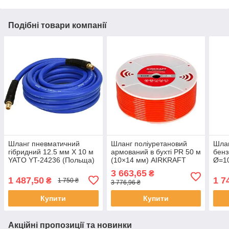
Подібні товари компанії
Шланг пневматичний
Шланг поліуретановий
Шла
гібридний 12.5 мм X 10 м
армований в бухті PR 50 м
бенз
YATO YT-24236 (Польща)
(10×14 мм) AIRKRAFT
Ø=10
PR14 (Туреччина)
Poli
3 663,65
₴
(По
1 487,50
1 7
₴
1 750 ₴
3 776,96 ₴
Купити
Купити
Акційні пропозиції та новинки