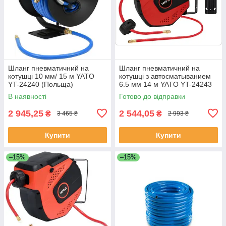
Шланг пневматичний на
Шланг пневматичний на
котушці 10 мм/ 15 м YATO
котушці з автосматыванием
YT-24240 (Польща)
6.5 мм 14 м YATO YT-24243
(Польща)
В наявності
Готово до відправки
2 945,25
2 544,05
₴
₴
3 465 ₴
2 993 ₴
Купити
Купити
–15%
–15%