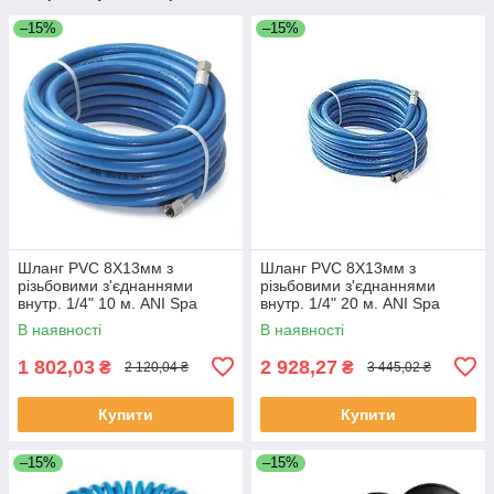
–15%
–15%
Шланг PVC 8Х13мм з
Шланг PVC 8Х13мм з
різьбовими з'єднаннями
різьбовими з'єднаннями
внутр. 1/4" 10 м. ANI Spa
внутр. 1/4" 20 м. ANI Spa
AH0379104 (Італія)
AH0379105 (Італія)
В наявності
В наявності
1 802,03
2 928,27
₴
₴
2 120,04 ₴
3 445,02 ₴
Купити
Купити
–15%
–15%