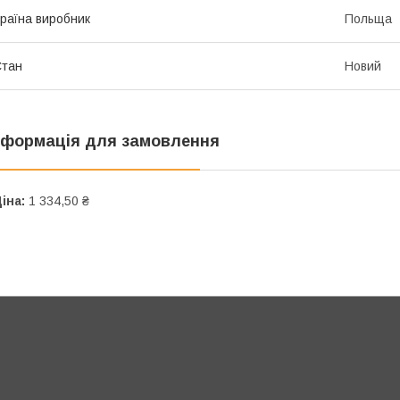
раїна виробник
Польща
Стан
Новий
нформація для замовлення
іна:
1 334,50 ₴