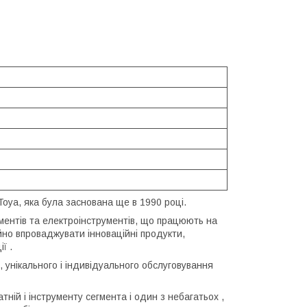
Toya, яка була заснована ще в 1990 році.
ументів та електроінструментів, що працюють на
йно впроваджувати інноваційні продукти,
ї .
 унікального і індивідуального обслуговування
ній і інструменту сегмента і один з небагатьох ,