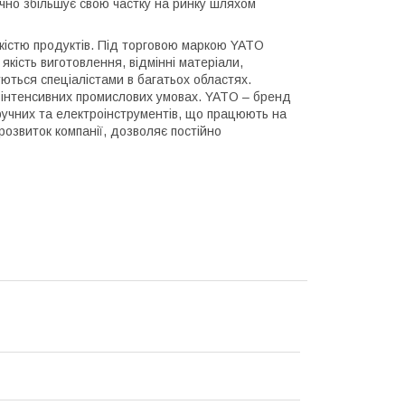
ічно збільшує свою частку на ринку шляхом
кістю продуктів. Під торговою маркою YATO
кість виготовлення, відмінні матеріали,
уються спеціалістами в багатьох областях.
в інтенсивних промислових умовах. YATO – бренд
 ручних та електроінструментів, що працюють на
озвиток компанії, дозволяє постійно