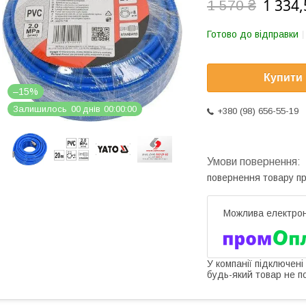
1 334,
1 570 ₴
Готово до відправки
Купити
–15%
Залишилось
0
0
днів
0
0
0
0
0
0
+380 (98) 656-55-19
повернення товару п
У компанії підключені
будь-який товар не п