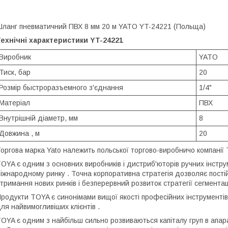
ланг пневматичний ПВХ 8 мм 20 м YATO YT-24221 (Польща)
ехнічні характеристики YT-24221
Виробник
YATO
Тиск, бар
20
Розмір быстроразъемного з'єднання
1/4"
Матеріал
ПВХ
Внутрішній діаметр, мм
8
Довжина , м
20
оргова марка Yato належить польської торгово-виробничо компанії 
OYA є одним з основних виробників і дистриб'юторів ручних інстр
іжнародному ринку . Точна корпоративна стратегія дозволяє пості
тримання нових ринків і безперервний розвиток стратегії сегментаці
родукти TOYA є синонімами вищої якості професійних інструментів,
ля найвимогливіших клієнтів .
OYA є одним з найбільш сильно розвиваються капіталу груп в апарат