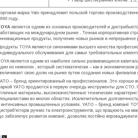
орговая марка Yato принадлежит польской торгово-производствен
990 году.
TOYA
является одним из основных производителей и дистрибьюто
аботающих на международном рынке . Точная корпоративная стра
нновационные продукты, получение новых рынков и непрерывное р
родукты TOYA являются синонимами высшего качества профессио
ндивидуального обслуживания для самых требовательных клиенто
OYA является одним из наиболее сильно развивающихся капитала 
дин из немногих , который систематически – как в экономическом 
величивает свою долю на рынке путем создания новых филиалов и
ATO – бренд ориентированный на профессионалов. Это хорошо ви
аркой YATO продаются в первую очередь инструменты для СТО. П
тличные материалы, высококачественные технические характерист
пециалистами во многих областях. Исключительные долговечност
 интенсивных промышленных условиях. YATO – бренд компанії TOYA
истриб'юторів ручних та електроінструментів, що працюють на між
о забезпечує розвиток компанії, дозволяє постійно впроваджувати 