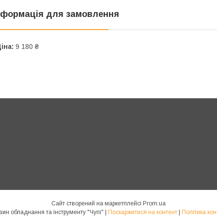
нформація для замовлення
іна:
9 180 ₴
Сайт створений на маркетплейсі
Prom.ua
Інтернет магазин обладнання та інструменту "Чупі" |
Поскаржитися на контент
|
Політика кон