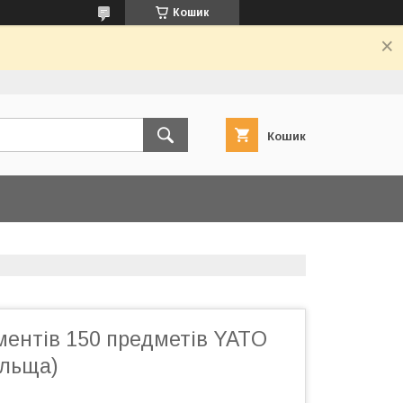
Кошик
Кошик
ментів 150 предметів YATO
ольща)