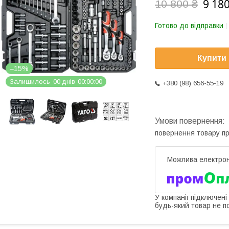
9 180
10 800 ₴
Готово до відправки
Купити
–15%
Залишилось
0
0
днів
0
0
0
0
0
0
+380 (98) 656-55-19
повернення товару п
У компанії підключені
будь-який товар не п