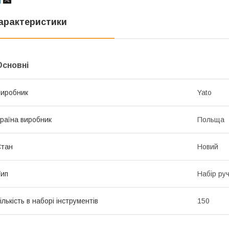
арактеристики
Основні
иробник
Yato
раїна виробник
Польща
Стан
Новий
ип
Набір ру
ількість в наборі інструментів
150