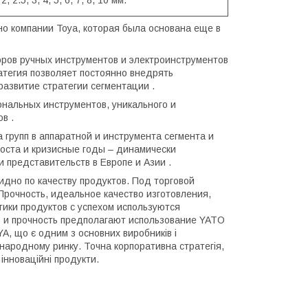
но компании Toya, которая была основана еще в
ров ручных инструментов и электроинструментов
тегия позволяет постоянно внедрять
азвитие стратегии сегментации .
нальных инструментов, уникального и
в .
групп в аппаратной и инструмента сегмента и
роста и кризисные годы – динамически
 представительств в Европе и Азии .
дно по качеству продуктов. Под торговой
рочность, идеальное качество изготовления,
ики продуктов с успехом используются
ь и прочность предполагают использование YATO
, що є одним з основних виробників і
народному ринку. Точна корпоративна стратегія,
інноваційні продукти.