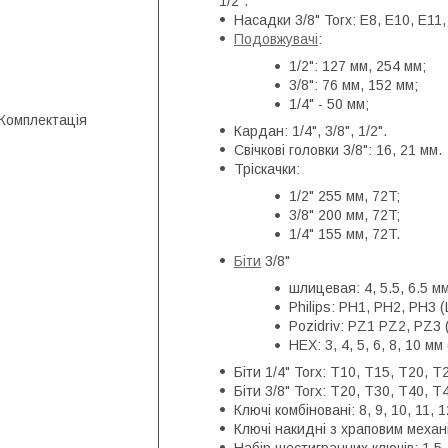
1/2".
Насадки 3/8" Torx: E8, E10, E11,
Подовжувачі
:
1/2": 127 мм, 254 мм;
3/8": 76 мм, 152 мм;
1/4" - 50 мм;
Комплектація
Кардан: 1/4", 3/8", 1/2".
Свічкові головки 3/8": 16, 21 мм.
Тріскачки:
1/2" 255 мм, 72T;
3/8" 200 мм, 72T;
1/4" 155 мм, 72T.
Біти
3/8"
шлицевая: 4, 5.5, 6.5 м
Philips: PH1, PH2, PH3 
Pozidriv: PZ1 PZ2, PZ3 
HEX: 3, 4, 5, 6, 8, 10 мм
Біти 1/4" Torx: T10, T15, T20, T
Біти 3/8" Torx: T20, T30, T40, T
Ключі комбіновані: 8, 9, 10, 11, 1
Ключі накидні з храповим механ
Набір шестигранних ключів: 1.5, 2,