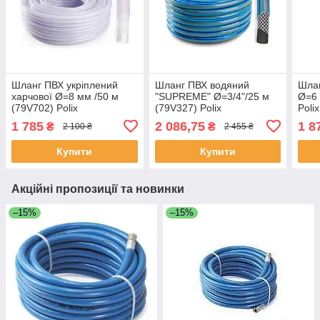
Шланг ПВХ укріплений
Шланг ПВХ водяний
Шла
харчової Ø=8 мм /50 м
"SUPREME" Ø=3/4"/25 м
Ø=6 
(79V702) Polix
(79V327) Polix
Pol
P3509000085024P
P318PA3T192525P
(По
1 785
2 086,75
1 8
₴
₴
2 100 ₴
2 455 ₴
(Польща)
(Польща)
Купити
Купити
Акційні пропозиції та новинки
–15%
–15%