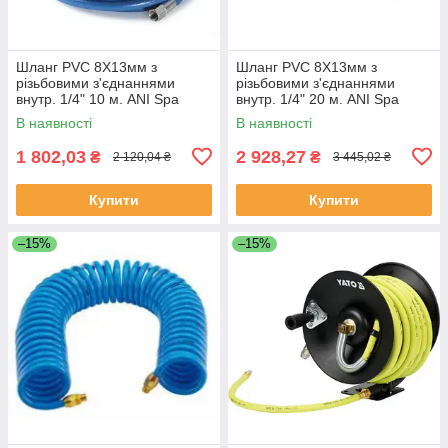
Шланг PVC 8Х13мм з
Шланг PVC 8Х13мм з
різьбовими з'єднаннями
різьбовими з'єднаннями
внутр. 1/4" 10 м. ANI Spa
внутр. 1/4" 20 м. ANI Spa
AH0379104 (Італія)
AH0379105 (Італія)
В наявності
В наявності
1 802,03
2 928,27
₴
₴
2 120,04 ₴
3 445,02 ₴
Купити
Купити
–15%
–15%