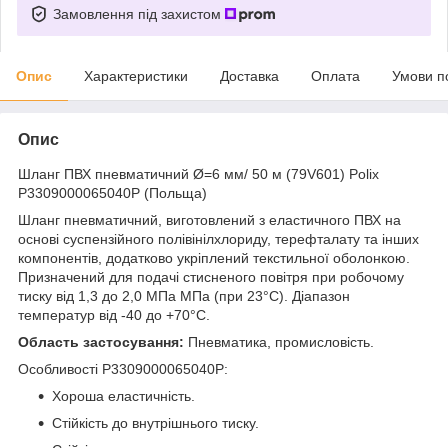
Замовлення під захистом
Опис
Характеристики
Доставка
Оплата
Умови п
Опис
Шланг ПВХ пневматичний Ø=6 мм/ 50 м (79V601) Polix
P3309000065040P (Польща)
Шланг пневматичний, виготовлений з еластичного ПВХ на
основі суспензійного полівінілхлориду, терефталату та інших
компонентів, додатково укріплений текстильної оболонкою.
Призначений для подачі стисненого повітря при робочому
тиску від 1,3 до 2,0 МПа МПа (при 23°С). Діапазон
температур від -40 до +70°С.
Область застосування:
Пневматика, промисловість.
Особливості P3309000065040P:
Хороша еластичність.
Стійкість до внутрішнього тиску.