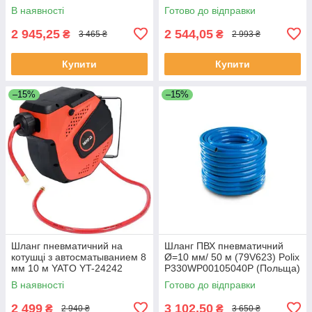
(Польща)
В наявності
Готово до відправки
2 945,25
2 544,05
₴
₴
3 465 ₴
2 993 ₴
Купити
Купити
–15%
–15%
Шланг пневматичний на
Шланг ПВХ пневматичний
котушці з автосматыванием 8
Ø=10 мм/ 50 м (79V623) Polix
мм 10 м YATO YT-24242
P330WP00105040P (Польща)
(Польща)
В наявності
Готово до відправки
2 499
3 102,50
₴
₴
2 940 ₴
3 650 ₴