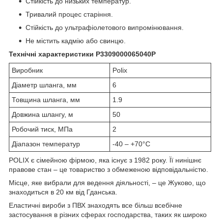
Стійкість до низьких температур.
Тривалий процес старіння.
Стійкість до ультрафіолетового випромінювання.
Не містить кадмію або свинцю.
Технічні характеристики P3309000065040P
Виробник
Polix
Діаметр шланга, мм
6
Товщина шланга, мм
1.9
Довжина шлангу, м
50
Робочий тиск, МПа
2
Діапазон температур
-40 – +70°C
POLIX є сімейною фірмою, яка існує з 1982 року. Її нинішнє
правове стан – це товариство з обмеженою відповідальністю.
Місце, яке вибрали для ведення діяльності, – це Жуково, що
знаходиться в 20 км від Гданська.
Еластичні вироби з ПВХ знаходять все більш всебічне
застосування в різних сферах господарства, таких як широко