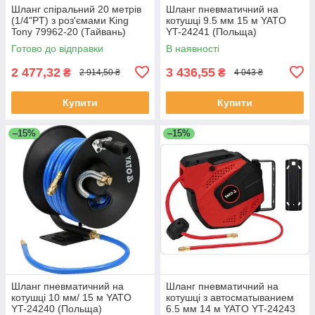
Шланг спіральний 20 метрів
Шланг пневматичний на
(1/4"PT) з роз'ємами King
котушці 9.5 мм 15 м YATO
Tony 79962-20 (Тайвань)
YT-24241 (Польща)
Готово до відправки
В наявності
2 477,32
3 436,55
₴
₴
2 914,50 ₴
4 043 ₴
Купити
Купити
–15%
–15%
Шланг пневматичний на
Шланг пневматичний на
котушці 10 мм/ 15 м YATO
котушці з автосматыванием
YT-24240 (Польща)
6.5 мм 14 м YATO YT-24243