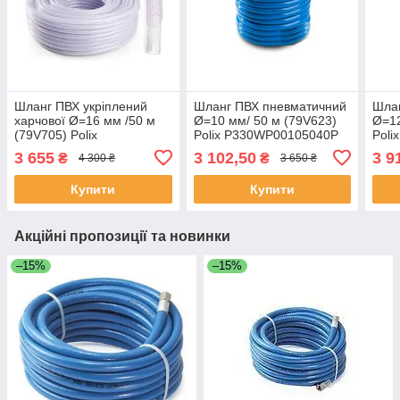
Шланг ПВХ укріплений
Шланг ПВХ пневматичний
Шла
харчової Ø=16 мм /50 м
Ø=10 мм/ 50 м (79V623)
Ø=12
(79V705) Polix
Polix P330WP00105040P
Pol
P3509000165024P
(Польща)
(По
3 655
3 102,50
3 9
₴
₴
4 300 ₴
3 650 ₴
(Польща)
Купити
Купити
Акційні пропозиції та новинки
–15%
–15%