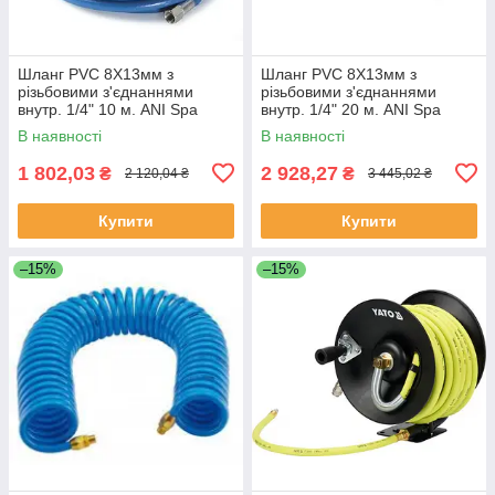
Шланг PVC 8Х13мм з
Шланг PVC 8Х13мм з
різьбовими з'єднаннями
різьбовими з'єднаннями
внутр. 1/4" 10 м. ANI Spa
внутр. 1/4" 20 м. ANI Spa
AH0379104 (Італія)
AH0379105 (Італія)
В наявності
В наявності
1 802,03
2 928,27
₴
₴
2 120,04 ₴
3 445,02 ₴
Купити
Купити
–15%
–15%