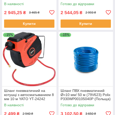
(Польща)
В наявності
Готово до відправки
2 945,25
2 544,05
₴
₴
3 465 ₴
2 993 ₴
Купити
Купити
–15%
–15%
Шланг пневматичний на
Шланг ПВХ пневматичний
котушці з автосматыванием 8
Ø=10 мм/ 50 м (79V623) Polix
мм 10 м YATO YT-24242
P330WP00105040P (Польща)
(Польща)
В наявності
Готово до відправки
2 499
3 102,50
₴
₴
2 940 ₴
3 650 ₴