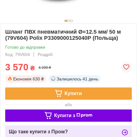
Шланг ПВХ пневматичний Ø=12.5 мм/ 50 м
(79V604) Polix P3309000125040P (Польща)
Готово до відправки
Код: 79V604
Роздріб
3 570
₴
4 200 ₴
Економія
630 ₴
Залишилось
41 день
Купити
або
Купити з
Що таке купити з Пром?