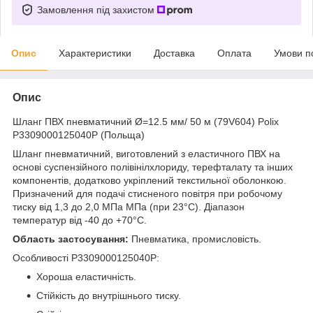
Замовлення під захистом
Опис
Характеристики
Доставка
Оплата
Умови п
Опис
Шланг ПВХ пневматичний Ø=12.5 мм/ 50 м (79V604) Polix
P3309000125040P (Польща)
Шланг пневматичний, виготовлений з еластичного ПВХ на
основі суспензійного полівінілхлориду, терефталату та інших
компонентів, додатково укріплений текстильної оболонкою.
Призначений для подачі стисненого повітря при робочому
тиску від 1,3 до 2,0 МПа МПа (при 23°С). Діапазон
температур від -40 до +70°С.
Область застосування:
Пневматика, промисловість.
Особливості P3309000125040P:
Хороша еластичність.
Стійкість до внутрішнього тиску.