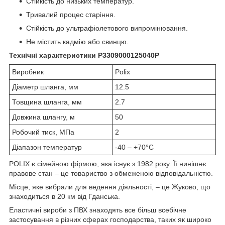
Стійкість до низьких температур.
Тривалий процес старіння.
Стійкість до ультрафіолетового випромінювання.
Не містить кадмію або свинцю.
Технічні характеристики P3309000125040P
Виробник
Polix
Діаметр шланга, мм
12.5
Товщина шланга, мм
2.7
Довжина шлангу, м
50
Робочий тиск, МПа
2
Діапазон температур
-40 – +70°C
POLIX є сімейною фірмою, яка існує з 1982 року. Її нинішнє
правове стан – це товариство з обмеженою відповідальністю.
Місце, яке вибрали для ведення діяльності, – це Жуково, що
знаходиться в 20 км від Гданська.
Еластичні вироби з ПВХ знаходять все більш всебічне
застосування в різних сферах господарства, таких як широко