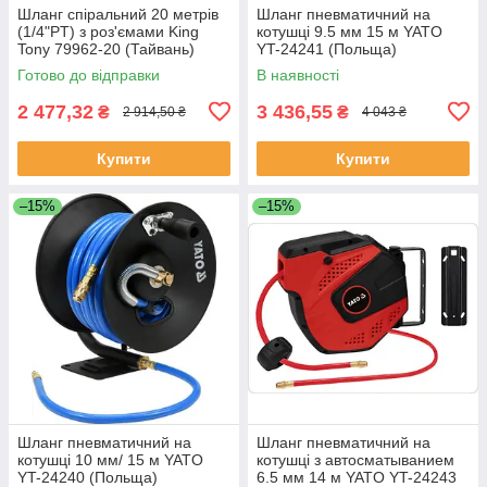
Шланг спіральний 20 метрів
Шланг пневматичний на
(1/4"PT) з роз'ємами King
котушці 9.5 мм 15 м YATO
Tony 79962-20 (Тайвань)
YT-24241 (Польща)
Готово до відправки
В наявності
2 477,32
3 436,55
₴
₴
2 914,50 ₴
4 043 ₴
Купити
Купити
–15%
–15%
Шланг пневматичний на
Шланг пневматичний на
котушці 10 мм/ 15 м YATO
котушці з автосматыванием
YT-24240 (Польща)
6.5 мм 14 м YATO YT-24243