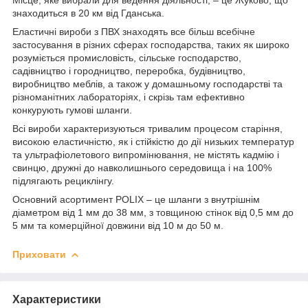
знаходиться в 20 км від Гданська.
Еластичні вироби з ПВХ знаходять все більш всебічне
застосування в різних сферах господарства, таких як широко
розуміється промисловість, сільське господарство,
садівництво і городництво, переробка, будівництво,
виробництво меблів, а також у домашньому господарстві та
різноманітних лабораторіях, і скрізь там ефективно
конкурують гумові шланги.
Всі вироби характеризуються тривалим процесом старіння,
високою еластичністю, як і стійкістю до дії низьких температур
та ультрафіолетового випромінювання, не містять кадмію і
свинцю, дружні до навколишнього середовища і на 100%
підлягають рециклінгу.
Основний асортимент POLIX – це шланги з внутрішнім
діаметром від 1 мм до 38 мм, з товщиною стінок від 0,5 мм до
5 мм та комерційної довжини від 10 м до 50 м.
Приховати
Характеристики