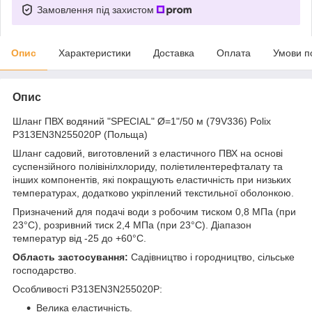
Замовлення під захистом
Опис
Характеристики
Доставка
Оплата
Умови п
Опис
Шланг ПВХ водяний "SPECIAL" Ø=1"/50 м (79V336) Polix
P313EN3N255020P (Польща)
Шланг садовий, виготовлений з еластичного ПВХ на основі
суспензійного полівінілхлориду, поліетилентерефталату та
інших компонентів, які покращують еластичність при низьких
температурах, додатково укріплений текстильної оболонкою.
Призначений для подачі води з робочим тиском 0,8 МПа (при
23°C), розривний тиск 2,4 МПа (при 23°C). Діапазон
температур від -25 до +60°C.
Область застосування:
Садівництво і городництво, сільське
господарство.
Особливості P313EN3N255020P:
Велика еластичність.