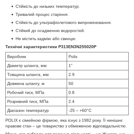
Стійкість до низьких температур.
Тривалий процес старіння.
Стійкість до ультрафіолетового випромінювання.
Стійкий до осадженню водоростей.
Не містить кадмію або свинцю.
Технічні характеристики P313EN3N255020P
Виробник
Polix
Діаметр шланга, мм
1"
Товщина шланга, мм
2.9
Довжина шлангу, м
50
Робочий тиск, МПа
0.8
Розривний тиск, МПа
2.4
Діапазон температур
-25 – +60°C
POLIX є сімейною фірмою, яка існує з 1982 року. Її нинішнє
правове стан – це товариство з обмеженою відповідальністю.
Місце, яке вибрали для ведення діяльності, – це Жуково, що