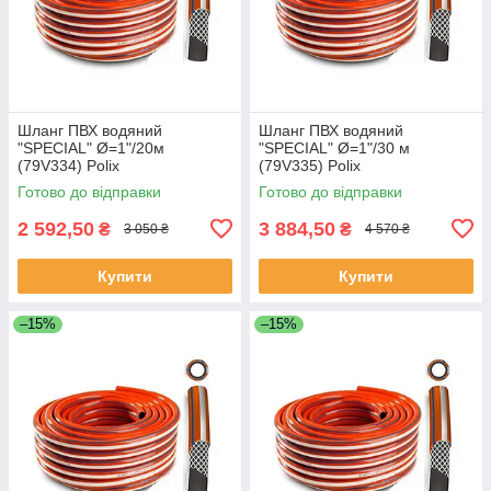
Шланг ПВХ водяний
Шланг ПВХ водяний
"SPECIAL" Ø=1"/20м
"SPECIAL" Ø=1"/30 м
(79V334) Polix
(79V335) Polix
P313EN3N252020P (Польща)
P313EN3N253020P (Польща)
Готово до відправки
Готово до відправки
2 592,50
3 884,50
₴
₴
3 050 ₴
4 570 ₴
Купити
Купити
–15%
–15%