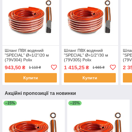
Шланг ПВХ водяний
Шланг ПВХ водяний
Шла
"SPECIAL" Ø=1/2"/20 м
"SPECIAL" Ø=1/2"/30 м
"SPE
(79V304) Polix
(79V305) Polix
(79V
P313EN3N122020P
P313EN3N123020P
P31
943,50
1 415,25
2 3
₴
₴
1 110 ₴
1 665 ₴
(Польща)
(Польща)
(По
Купити
Купити
Акційні пропозиції та новинки
–15%
–15%