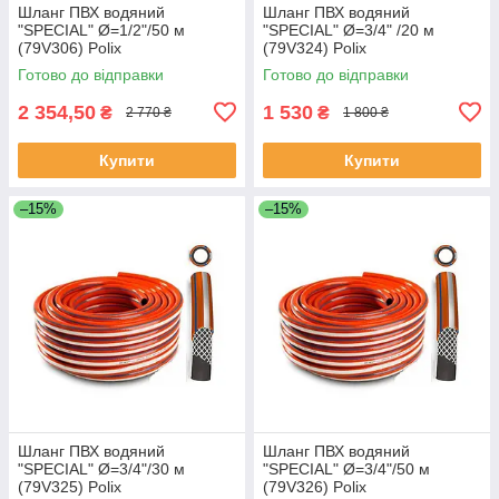
Шланг ПВХ водяний
Шланг ПВХ водяний
"SPECIAL" Ø=1/2"/50 м
"SPECIAL" Ø=3/4" /20 м
(79V306) Polix
(79V324) Polix
P313EN3N125020P (Польща)
P313EN3N192020P (Польща)
Готово до відправки
Готово до відправки
2 354,50
1 530
₴
₴
2 770 ₴
1 800 ₴
Купити
Купити
–15%
–15%
Шланг ПВХ водяний
Шланг ПВХ водяний
"SPECIAL" Ø=3/4"/30 м
"SPECIAL" Ø=3/4"/50 м
(79V325) Polix
(79V326) Polix