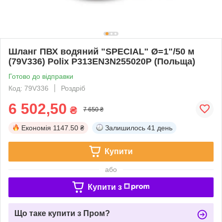
Шланг ПВХ водяний "SPECIAL" Ø=1"/50 м
(79V336) Polix P313EN3N255020P (Польща)
Готово до відправки
Код: 79V336
Роздріб
6 502,50
₴
7 650 ₴
Економія
1147.50 ₴
Залишилось
41 день
Купити
або
Купити з
Що таке купити з Пром?