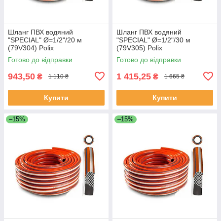
Шланг ПВХ водяний
Шланг ПВХ водяний
"SPECIAL" Ø=1/2"/20 м
"SPECIAL" Ø=1/2"/30 м
(79V304) Polix
(79V305) Polix
P313EN3N122020P (Польща)
P313EN3N123020P (Польща)
Готово до відправки
Готово до відправки
943,50
1 415,25
₴
₴
1 110 ₴
1 665 ₴
Купити
Купити
–15%
–15%