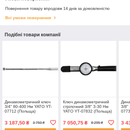
Повернення товару впродовж 14 днів за домовленістю
Всі умови повернення
Подібні товари компанії
Динамометричний ключ
Ключ динамометричний
Дин
3/4" 80-400 Нм YATO YT-
стрілочний 3/8" 3-30 Нм
3/8"
07712 (Польща)
YATO YT-07832 (Польща)
0773
3 187,50
7 050,75
3 4
₴
₴
3 750 ₴
8 295 ₴