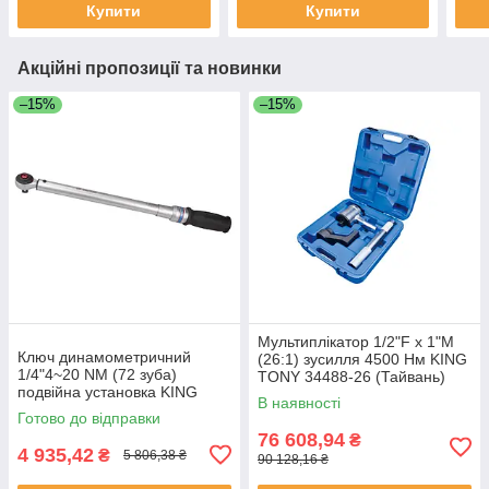
Купити
Купити
Акційні пропозиції та новинки
–15%
–15%
Мультиплікатор 1/2"F x 1"M
Ключ динамометричний
(26:1) зусилля 4500 Нм KING
1/4"4~20 NM (72 зуба)
TONY 34488-26 (Тайвань)
подвійна установка KING
В наявності
TONY 3426A-2DG (Тайвань)
Готово до відправки
76 608,94
₴
4 935,42
₴
5 806,38 ₴
90 128,16 ₴