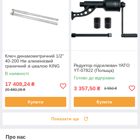
Ключ динамометричний 1/2"
40-200 Нм алюмінієвий
Редуктор-підсилювач YATO
граничний зі шкалою KING
YT-07822 (Польща)
TONY 3445G-1FB (Тайвань)
В наявності
Готово до відправки
17 408,24
₴
3 357,50
₴
3 950 ₴
20 480,28 ₴
Купити
Купити
Показати ще
Про нас