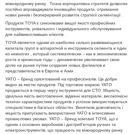
міжнародному ринку . Точна корпоративна стратегія дозволяє
постійно впроваджувати інноваційні продукти, отримання
нових ринків і безперервний розвиток стратегії сегментації .
Продукти TOYA є синонімами вищої якості професійних
інструментів, унікального і індивідуального обслуговування
для найвимогливіших клієнтів .
TOYA является одним из наиболее сильно развивающихся
капитала групп в аппаратной и инструмента сегмента и один
из немногих , который систематически – как в экономическом
роста и кризисные годы – динамически увеличивает свою
долю на рынке путем создания новых филиалов и
представительств в Европе и Азии .
YATO – бренд орієнтований на професіоналів. Це добре
видно за якістю продуктів. Під торговою маркою YATO
продаються в першу чергу інструменти для СТО. Міцність,
ідеальна якість виготовлення, відмінні матеріали, високоякісні
технічні характеристики продуктів з успіхом використовуються
спеціалістами в багатьох областях. Виняткові довговічність і
міцність припускають використання YATO в інтенсивних
промислових умовах. YATO – бренд компанії TOYA, що є
одним з основних виробників і дистриб'юторів ручних та
електроінструментів, що працюють на міжнародному ринку.