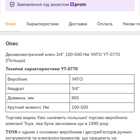
Замовлення під захистом
Опис
Характеристики
Доставка
Оплата
Умови п
Опис
Динамометричний ключ 3/4" 100-500 Нм YATO YT-0770
(Польща)
Технічні характеристики YT-0770
Виробник
YATO
Квадрат
3/4"
Довжина, мм
865
Крутний момент, Нм
100-500
Торгова марка Yato належить польської торгово-виробничо
компанії Toya, яка була заснована ще в 1990 році.
TOYA
є одним з основних виробників і дистриб'юторів ручних
інструментів та електроінструментів, що працюють на