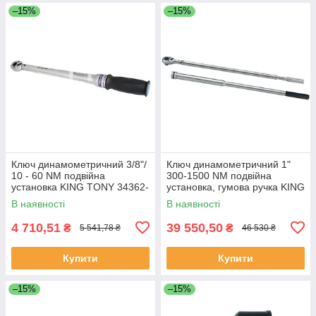
–15%
–15%
Ключ динамометричний 3/8"/
Ключ динамометричний 1"
10 - 60 NM подвійна
300-1500 NM подвійна
установка KING TONY 34362-
установка, гумова ручка KING
3DG (Тайвань)
TONY 34862-2DG (Тайвань)
В наявності
В наявності
4 710,51
39 550,50
₴
₴
5 541,78 ₴
46 530 ₴
Купити
Купити
–15%
–15%