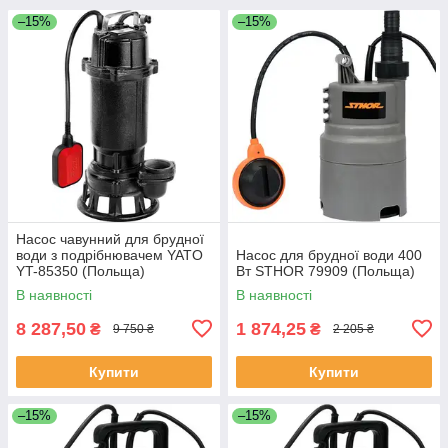
–15%
–15%
Насос чавунний для брудної
води з подрібнювачем YATO
Насос для брудної води 400
YT-85350 (Польща)
Вт STHOR 79909 (Польща)
В наявності
В наявності
8 287,50
1 874,25
₴
₴
9 750 ₴
2 205 ₴
Купити
Купити
–15%
–15%