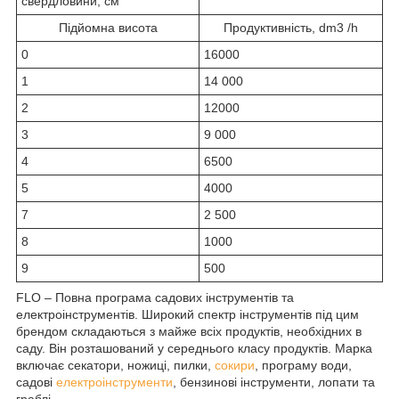
свердловини, см
Підйомна висота
Продуктивність, dm3 /h
0
16000
1
14 000
2
12000
3
9 000
4
6500
5
4000
7
2 500
8
1000
9
500
FLO – Повна програма садових інструментів та
електроінструментів. Широкий спектр інструментів під цим
брендом складаються з майже всіх продуктів, необхідних в
саду. Він розташований у середнього класу продуктів. Марка
включає секатори, ножиці, пилки,
сокири
, програму води,
садові
електроінструменти
, бензинові інструменти, лопати та
граблі.