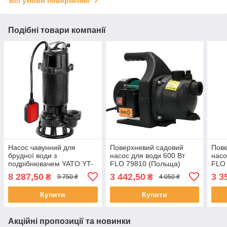
Всі умови повернення
Подібні товари компанії
Насос чавунний для
Поверхневий садовий
Пове
брудної води з
насос для води 600 Вт
насо
подрібнювачем YATO YT-
FLO 79810 (Польща)
FLO 
85350 (Польща)
8 287,50
3 442,50
3 3
₴
₴
9 750 ₴
4 050 ₴
Купити
Купити
Акційні пропозиції та новинки