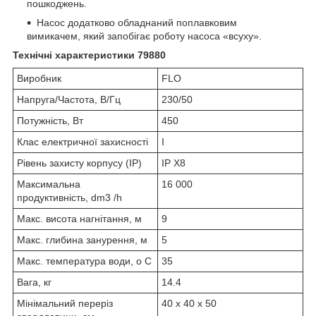
пошкоджень.
Насос додатково обладнаний поплавковим
вимикачем, який запобігає роботу насоса «всуху».
Технічні характеристики 79880
Виробник
FLO
Напруга/Частота, В/Гц
230/50
Потужність, Вт
450
Клас електричної захисності
I
Рівень захисту корпусу (IP)
IP X8
Максимальна
16 000
продуктивність, dm3 /h
Макс. висота нагнітання, м
9
Макс. глибина занурення, м
5
Макс. температура води, o C
35
Вага, кг
14.4
Мінімальний переріз
40 x 40 x 50