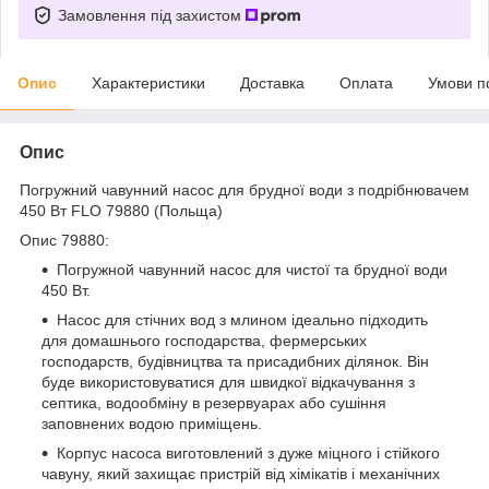
Замовлення під захистом
Опис
Характеристики
Доставка
Оплата
Умови п
Опис
Погружний чавунний насос для брудної води з подрібнювачем
450 Вт FLO 79880 (Польща)
Опис 79880:
Погружной чавунний насос для чистої та брудної води
450 Вт.
Насос для стічних вод з млином ідеально підходить
для домашнього господарства, фермерських
господарств, будівництва та присадибних ділянок. Він
буде використовуватися для швидкої відкачування з
септика, водообміну в резервуарах або сушіння
заповнених водою приміщень.
Корпус насоса виготовлений з дуже міцного і стійкого
чавуну, який захищає пристрій від хімікатів і механічних