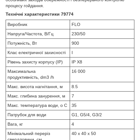
процесу гойдання.
Технічні характеристики 79774
Виробник
FLO
Напруга/Частота, В/Гц
230/50
Потужність, Вт
900
Клас електричної захисності
I
Рівень захисту корпусу (IP)
IP X8
Максимальна
16 000
продуктивність, dm3 /h
Макс. висота нагнітання, м
8.5
Макс. глибина занурення, м
7
Макс. температура води, o C
35
Патрубок для води
G1, G5/4, G3/2
Вага, кг
4
Мінімальний переріз
40 x 40 x 50
свердловини, см