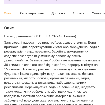
Опис
Характеристики
Доставка
Оплата
Умови п
Опис
Насос дренажний 900 Вт FLO 79774 (Польща)
Занурювані насоси – це пристрої домашнього вжитку. Вони
призначені для перекачування чистої або забрудненої води з
резервуарів (напр,. невеликих басейнів, декоративних
садових резервуарів) у змінному робочому режимі.
Допустимий час безперервної роботи не повинна превысшать
30 хвилин, після чого необхідно зробити перерву мінімум на
15 хвилин. Ні в якому разі не приступати до перекачування
будь-яких інших рідин, крім води, таких, як масло, бензин,
розчинники, кислоти, основи, органічні речовини, жири,
водостоки, фекалії, а також вода, забруднена такими
речовинами. Перекачується вода не повинна відшкодувати
також механічних забруднень або інших частинок, що
володіють якостями абразивних матеріалів. Хитання
забрудненої води допускається виключно з дотриманням
особливих заходів обережності і безперервного контролю