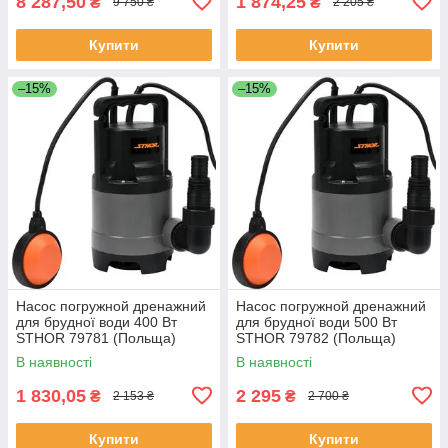
8 287,50
1 874,25
₴
₴
9 750 ₴
2 205 ₴
Купити
Купити
–15%
–15%
Насос погружной дренажний
Насос погружной дренажний
для брудної води 400 Вт
для брудної води 500 Вт
STHOR 79781 (Польща)
STHOR 79782 (Польща)
В наявності
В наявності
1 830,05
2 295
₴
₴
2 153 ₴
2 700 ₴
Купити
Купити