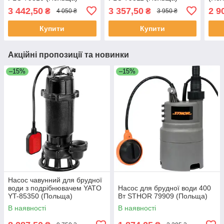
3 442,50
3 357,50
2 9
₴
₴
4 050 ₴
3 950 ₴
Купити
Купити
Акційні пропозиції та новинки
–15%
–15%
Насос чавунний для брудної
води з подрібнювачем YATO
Насос для брудної води 400
YT-85350 (Польща)
Вт STHOR 79909 (Польща)
В наявності
В наявності