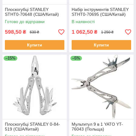
Плоскогубці STANLEY
Набір інструментів STANLEY
STHT0-70648 (США/Китай)
STHT0-70695 (США/Китай)
Готово до відправки
В наявності
598,50
1 062,50
₴
₴
630 ₴
1 250 ₴
Купити
Купити
–15%
–5%
Плоскогубці STANLEY 0-84-
Мультитул 9 в 1 YATO YT-
519 (США/Китай)
76043 (Польща)