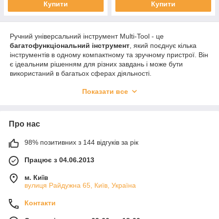
Купити
Купити
Ручний універсальний інструмент Multi-Tool - це
багатофункціональний інструмент
, який поєднує кілька
інструментів в одному компактному та зручному пристрої. Він
є ідеальним рішенням для різних завдань і може бути
використаний в багатьох сферах діяльності.
Multi-Tool зазвичай оснащений різними інструментами,
Показати все
такими як ніж,
плоскогубці
,
кусачки
,
викрутки
, пилка,
пилка для металу, відкривачка для пляшок, штопор та багато
іншого. Кожен інструмент може бути легко висунутий та
Про нас
зафіксований для виконання потрібного завдання. Це
дозволяє оператору мати доступ до кількох інструментів без
необхідності носити велику кількість окремих інструментів.
98% позитивних з 144 відгуків за рік
Завдяки своїй компактній конструкції, Multi-Tool легко
Працює з 04.06.2013
поміщається в кишені або поясному чохлі, що робить його
ідеальним для використання в походах, кемпінгу, риболовлі,
м. Київ
автомобільних ремонтах, ремонтних роботах в будинку або в
вулиця Райдужна 65, Київ, Україна
будь-яких ситуаціях, коли потрібний швидкий доступ до
різних інструментів.
Контакти
У результаті Multi-Tool є універсальним інструментом, який