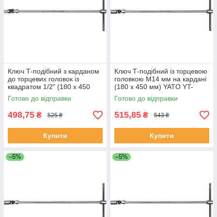
Ключ Т-подібний з карданом
Ключ Т-подібний із торцевою
до торцевих головок із
головкою М14 мм на кардані
квадратом 1/2" (180 х 450
(180 х 450 мм) YATO YT-
мм) Yato YT-15293 (Польща)
15279 (Польща)
Готово до відправки
Готово до відправки
498,75
515,85
₴
₴
525 ₴
543 ₴
Купити
Купити
–5%
–5%