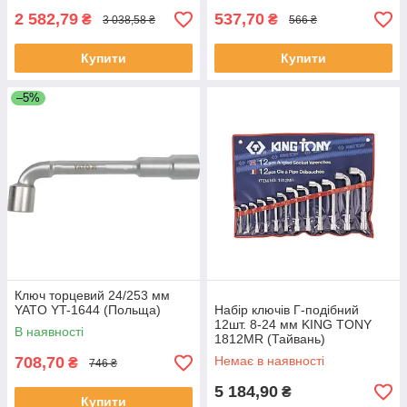
2 582,79
537,70
₴
₴
3 038,58 ₴
566 ₴
Купити
Купити
–5%
Ключ торцевий 24/253 мм
YATO YT-1644 (Польща)
Набір ключів Г-подібний
12шт. 8-24 мм KING TONY
В наявності
1812MR (Тайвань)
708,70
Немає в наявності
₴
746 ₴
5 184,90
₴
Купити