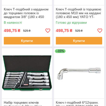
Ключ Т-подібний з карданом
Ключ Т-подібний із торцевою
до торцевих головок із
головкою М10 мм на кардані
квадратом 3/8" (180 х 450
(180 х 450 мм) YATO YT-
мм) Yato YT-15292 (Польща)
15275 (Польща)
В наявності
Готово до відправки
498,75
498,75
₴
₴
525 ₴
525 ₴
Купити
Купити
–15%
Набір торцевих ключів
Ключ г-подібний 6*12гранн.