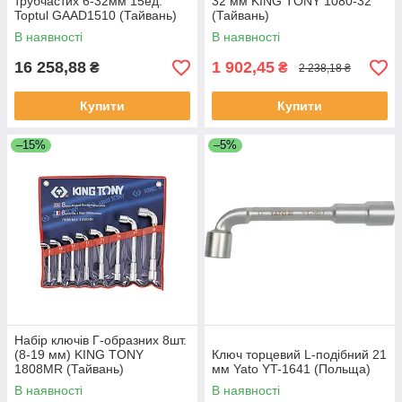
трубчастих 6-32мм 15ед.
32 мм KING TONY 1080-32
Toptul GAAD1510 (Тайвань)
(Тайвань)
В наявності
В наявності
16 258,88
1 902,45
₴
₴
2 238,18 ₴
Купити
Купити
–15%
–5%
Набір ключів Г-образних 8шт.
(8-19 мм) KING TONY
Ключ торцевий L-подібний 21
1808MR (Тайвань)
мм Yato YT-1641 (Польща)
В наявності
В наявності