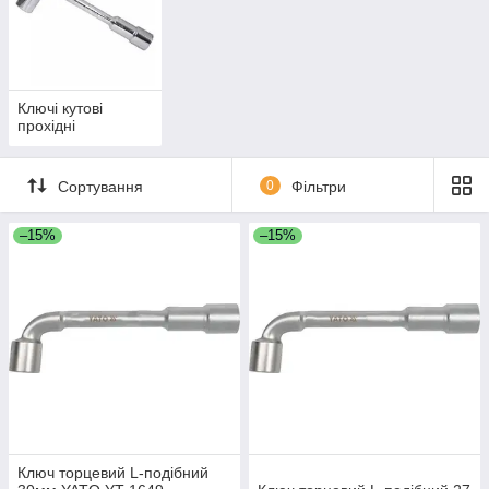
Ключі кутові
прохідні
Сортування
0
Фільтри
–15%
–15%
Ключ торцевий L-подібний