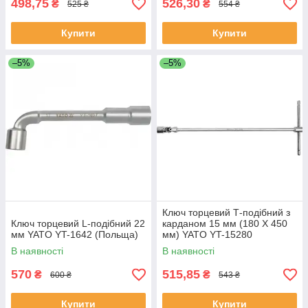
498,75
526,30
₴
₴
525 ₴
554 ₴
Купити
Купити
–5%
–5%
Ключ торцевий Т-подібний з
Ключ торцевий L-подібний 22
карданом 15 мм (180 Х 450
мм YATO YT-1642 (Польща)
мм) YATO YT-15280
(Польща)
В наявності
В наявності
570
515,85
₴
₴
600 ₴
543 ₴
Купити
Купити