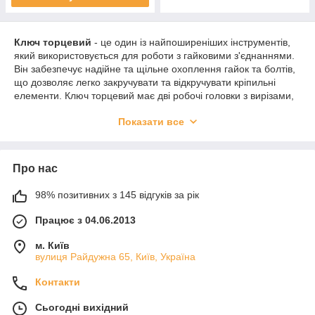
Ключ торцевий
- це один із найпоширеніших інструментів,
який використовується для роботи з гайковими з'єднаннями.
Він забезпечує надійне та щільне охоплення гайок та болтів,
що дозволяє легко закручувати та відкручувати кріпильні
елементи. Ключ торцевий має дві робочі головки з вирізами,
які відповідають формі та розміру гайок та болтів.
Показати все
Одна з головних переваг торцевого ключа - його
універсальність. Він може використовуватися для роботи з
різними розмірами та типами гайок та болтів, що робить його
Про нас
незамінним інструментом для багатьох завдань. Більш того,
ключі торцеві
часто поставляються в наборах, що дозволяє
вибрати відповідний розмір для кожного конкретного
98% позитивних з 145 відгуків за рік
завдання.
Працює з 04.06.2013
Ключі торцеві можуть бути виконані з різних матеріалів, таких
як сталь, латунь, алюміній та титан. Ключі з високоякісних
м. Київ
матеріалів забезпечують більш тривалий термін служби та
вулиця Райдужна 65, Київ, Україна
більш точну посадку на гайки та болти.
Контакти
Хорошим варіантом буде мати у своїй майстерні набір ключів
торцевих, який включає різні розміри. Це дозволить
Сьогодні вихідний
виконувати різні завдання, не набуваючи кожного разу нового