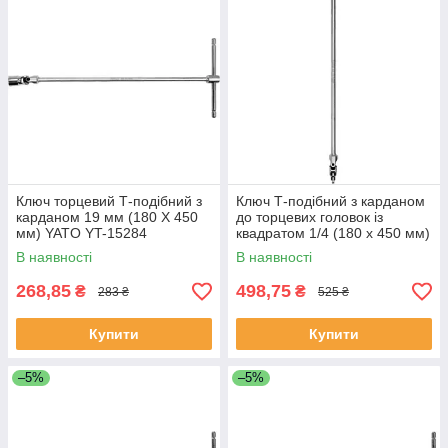
Ключ торцевий Т-подібний з
Ключ Т-подібний з карданом
карданом 19 мм (180 Х 450
до торцевих головок із
мм) YATO YT-15284
квадратом 1/4 (180 х 450 мм)
(Польща)
Yato YT-15291 (Польща)
В наявності
В наявності
268,85
498,75
₴
₴
283 ₴
525 ₴
Купити
Купити
–5%
–5%