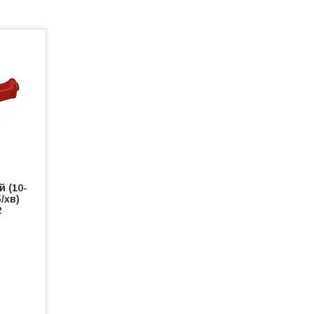
 (10-
/хв)
2