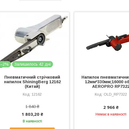
–2%
Залишилось 42 дні
Пневматичний стрічковий
Напилок пневматичний
напилок ShiningBerg 12162
12мм*330мм;16000 об
(Китай)
AEROPRO RP732
12162
OLD_RP7322
1 840 ₴
2 966 ₴
1 803,20 ₴
Немає в наявності
В наявності