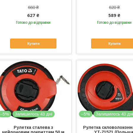
660 ₴
620 ₴
627 ₴
589 ₴
Готово до відправки
Готово до відправки
Купити
Купити
–5%
Залишилось 43 дні
–5%
Залишилось 43 дн
Рулетка сталева з
Рулетка скловолоконн
нейлоновим покриттям 50 м
YT-71571 (Польща