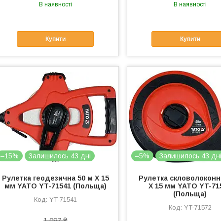
В наявності
В наявності
Купити
Купити
–15%
Залишилось 43 дні
–5%
Залишилось 43 дн
Рулетка геодезична 50 м Х 15
Рулетка скловолоконн
мм YATO YT-71541 (Польща)
Х 15 мм YATO YT-71
(Польща)
YT-71541
YT-71572
1 097 ₴