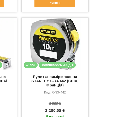
Купити
і
–15%
Залишилось 43 дні
ьна
Рулетка вимірювальна
США/
STANLEY 0-33-442 (США,
Франція)
0-33-442
2 683 ₴
2 280,55 ₴
В наявності