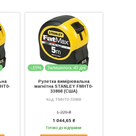
і
–15%
Залишилось 43 дні
ьна
Рулетка вимірювальна
MHT0-
магнітна STANLEY FMHT0-
33868 (США)
FMHT0-33868
1 229 ₴
1 044,65 ₴
Готово до відправки