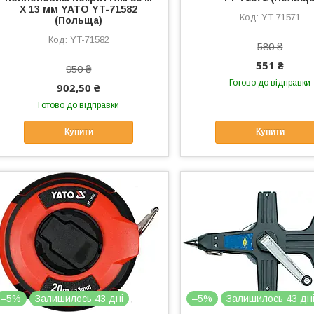
Х 13 мм YATO YT-71582
YT-71571
(Польща)
YT-71582
580 ₴
551 ₴
950 ₴
Готово до відправки
902,50 ₴
Готово до відправки
Купити
Купити
–5%
Залишилось 43 дні
–5%
Залишилось 43 дн