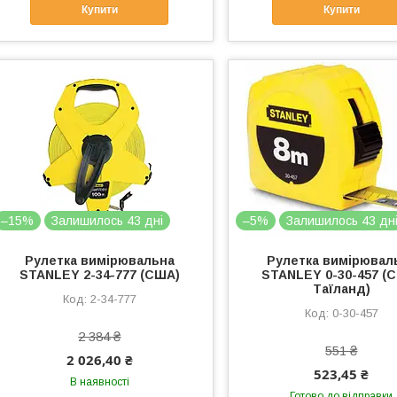
Купити
Купити
–15%
Залишилось 43 дні
–5%
Залишилось 43 дн
Рулетка вимірювальна
Рулетка вимірювал
STANLEY 2-34-777 (США)
STANLEY 0-30-457 (
Таїланд)
2-34-777
0-30-457
2 384 ₴
551 ₴
2 026,40 ₴
523,45 ₴
В наявності
Готово до відправки