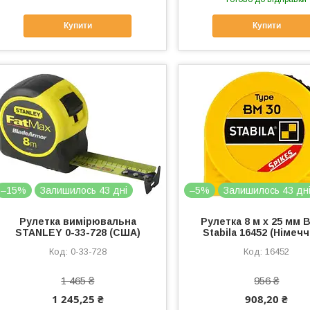
Купити
Купити
–15%
Залишилось 43 дні
–5%
Залишилось 43 дн
Рулетка вимірювальна
Рулетка 8 м х 25 мм 
STANLEY 0-33-728 (США)
Stabila 16452 (Німеч
0-33-728
16452
1 465 ₴
956 ₴
1 245,25 ₴
908,20 ₴