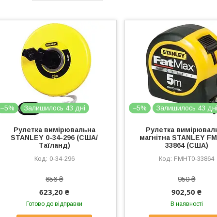
–5%
Залишилось 43 дні
–5%
Залишилось 43 дн
Рулетка вимірювальна
Рулетка вимірювал
STANLEY 0-34-296 (США/
магнітна STANLEY F
Таїланд)
33864 (США)
0-34-296
FMHT0-33864
656 ₴
950 ₴
623,20 ₴
902,50 ₴
Готово до відправки
В наявності