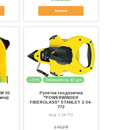
Купити
і
–15%
Залишилось 43 дні
BM 30
Рулетка геодезична
чина)
"POWERWINDER
FIBERGLASS" STANLEY 2-34-
772
2-34-772
1 512 ₴