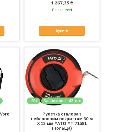
1 267,35 ₴
В наявності
Купити
і
–5%
Залишилось 43 дні
Vorel
Рулетка сталева з
нейлоновим покриттям 30 м
Х 13 мм YATO YT-71581
(Польща)