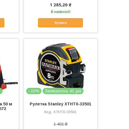
1 285,20 ₴
В наявності
Купити
і
–15%
Залишилось 43 дні
а 50 м
Рулетка Stanley XTHT0-33501
572
XTHT0-33501
1 491 ₴