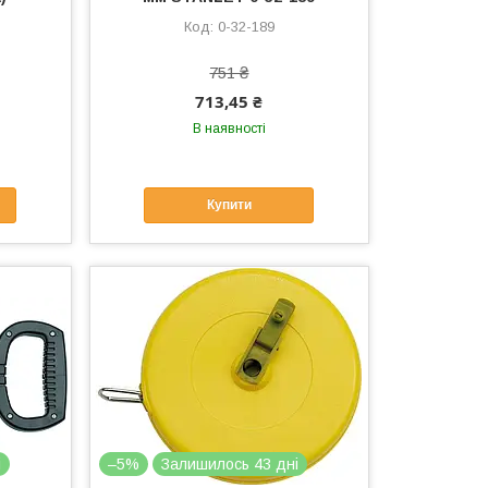
0-32-189
751 ₴
713,45 ₴
В наявності
Купити
і
–5%
Залишилось 43 дні