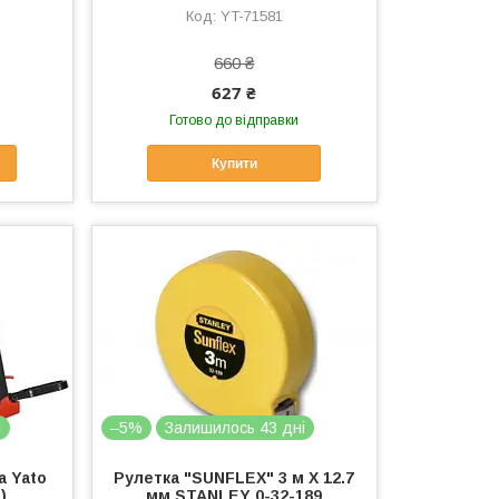
YT-71581
660 ₴
627 ₴
Готово до відправки
Купити
і
–5%
Залишилось 43 дні
а Yato
Рулетка "SUNFLEX" 3 м Х 12.7
)
мм STANLEY 0-32-189